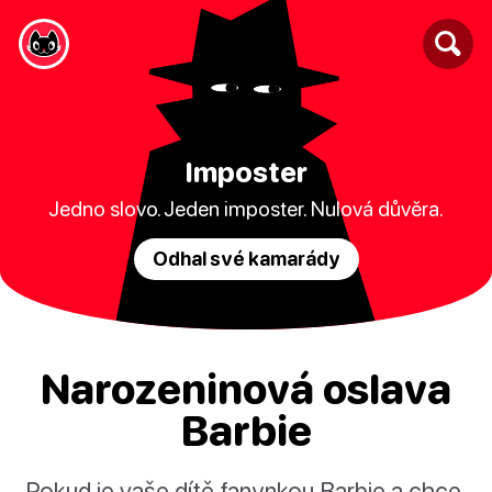
Imposter
Jedno slovo. Jeden imposter. Nulová důvěra.
Odhal své kamarády
Narozeninová oslava
Barbie
Pokud je vaše dítě fanynkou Barbie a chce,