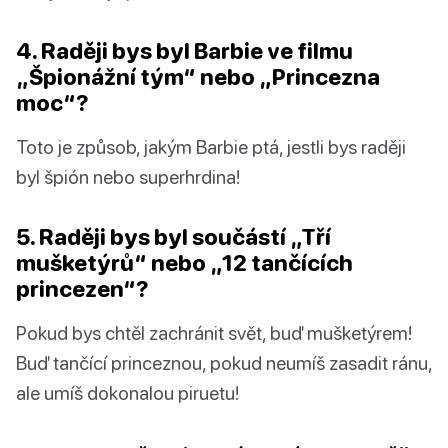
4. Raději bys byl Barbie ve filmu
„Špionážní tým“ nebo „Princezna
moc“?
Toto je způsob, jakým Barbie ptá, jestli bys raději
byl špión nebo superhrdina!
5. Raději bys byl součástí „Tří
mušketýrů“ nebo „12 tančících
princezen“?
Pokud bys chtěl zachránit svět, buď mušketýrem!
Buď tančící princeznou, pokud neumíš zasadit ránu,
ale umíš dokonalou piruetu!