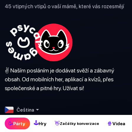
45 vtipných vtipů o vaší mámě, které vás rozesmějí
✌️ Naším posláním je dodávat svěží a zábavný
obsah. Od mobilních her, aplikací a kvízů, přes
společenské a pitné hry. Užívat si!
Čeština
🕹
O nás
🥳
👋
🍿
Párty
Hry
Videa
Začátky konverzace