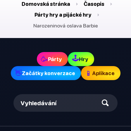
Domovská stránka
Časopis
Párty hry a pijácké hry
Narozeninová oslava Barbie
🕹
🥳
Párty
Hry
👋
📱
Začátky konverzace
Aplikace
Vyhledávání