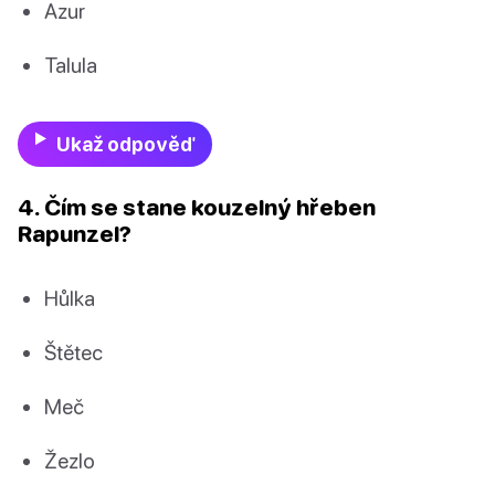
Azur
Talula
Ukaž odpověď
4. Čím se stane kouzelný hřeben
Rapunzel?
Hůlka
Štětec
Meč
Žezlo