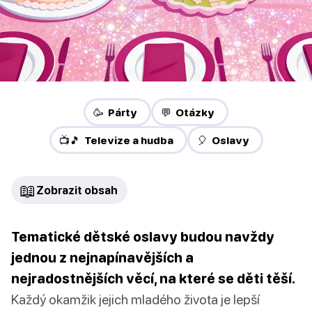
🥳 Párty
💬 Otázky
📺🎵 Televize a hudba
🎈 Oslavy
📖
Zobrazit obsah
Tematické dětské oslavy budou navždy
jednou z nejnapínavějších a
nejradostnějších věcí, na které se děti těší.
Každý okamžik jejich mladého života je lepší