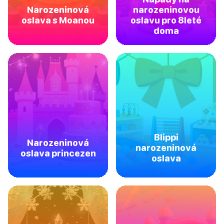
Narozeninová
narozeninovou
oslava s Moanou
oslavu pro 8leté
doma
Blippi
Narozeninová
narozeninová
oslava princezen
oslava