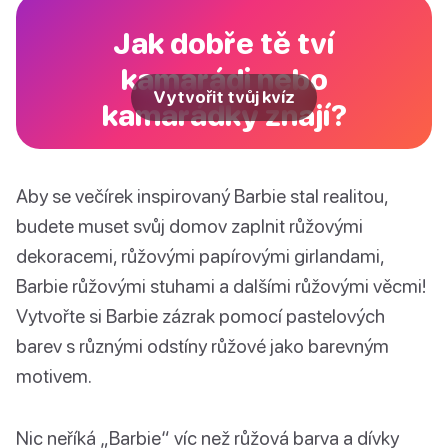
Jak dobře tě tví
kamarádi nebo
Vytvořit tvůj kvíz
kamarádky znají?
Aby se večírek inspirovaný Barbie stal realitou,
budete muset svůj domov zaplnit růžovými
dekoracemi, růžovými papírovými girlandami,
Barbie růžovými stuhami a dalšími růžovými věcmi!
Vytvořte si Barbie zázrak pomocí pastelových
barev s různými odstíny růžové jako barevným
motivem.
Nic neříká „Barbie“ víc než růžová barva a dívky