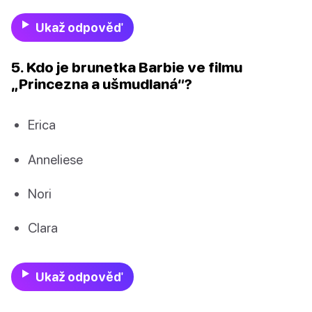
Ukaž odpověď
5. Kdo je brunetka Barbie ve filmu
„Princezna a ušmudlaná“?
Erica
Anneliese
Nori
Clara
Ukaž odpověď