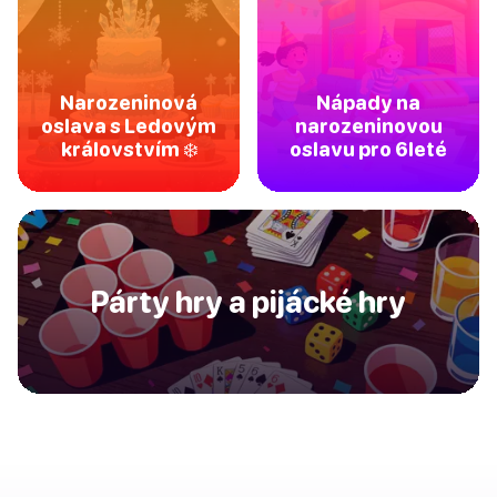
Narozeninová
Nápady na
oslava s Ledovým
narozeninovou
královstvím ❄️
oslavu pro 6leté
Párty hry a pijácké hry