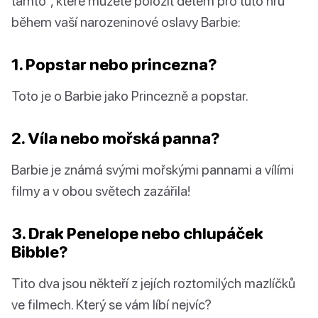
tamto“, které můžete položit dětem pro tuto hru
během vaší narozeninové oslavy Barbie:
1. Popstar nebo princezna?
Toto je o Barbie jako Princezně a popstar.
2. Víla nebo mořská panna?
Barbie je známá svými mořskými pannami a vílími
filmy a v obou světech zazářila!
3. Drak Penelope nebo chlupáček
Bibble?
Tito dva jsou někteří z jejích roztomilých mazlíčků
ve filmech. Který se vám líbí nejvíc?