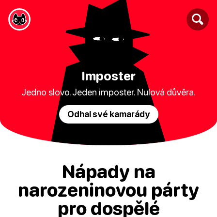
Imposter
Jedno slovo. Jeden imposter. Nulová důvěra.
Odhal své kamarády
Nápady na
narozeninovou párty
pro dospělé