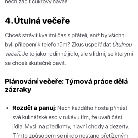
nech začít cukrový nával!
4. Útulná večeře
Chceš strávit kvalitní čas s přáteli, aniž by všichni
byli přilepení k telefonům? Zkus uspořádat
Útulnou
večeři
. Je to jako rodinné jídlo, ale s lidmi, se kterými
se chceš skutečně bavit.
Plánování večeře: Týmová práce dělá
zázraky
Rozděl a panuj
: Nech každého hosta přinést
své kulinářské eso v rukávu tím, že uvaří část
jídla. Mysli na předkrmy, hlavní chody a dezerty.
Tímto způsobem se nikdo nestane přetíženým