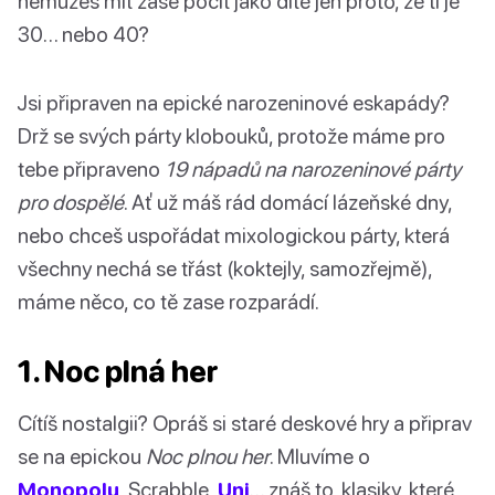
nemůžeš mít zase pocit jako dítě jen proto, že ti je
30… nebo 40?
Jsi připraven na epické narozeninové eskapády?
Drž se svých párty klobouků, protože máme pro
tebe připraveno
19 nápadů na narozeninové párty
pro dospělé
. Ať už máš rád domácí lázeňské dny,
nebo chceš uspořádat mixologickou párty, která
všechny nechá se třást (koktejly, samozřejmě),
máme něco, co tě zase rozparádí.
1. Noc plná her
Cítíš nostalgii? Opráš si staré deskové hry a připrav
se na epickou
Noc plnou her
. Mluvíme o
Monopolu
, Scrabble,
Uni
… znáš to, klasiky, které