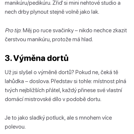
manikúru/pedikúru. Zřiď si mini nehtové studio a
nech drby plynout stejně volně jako lak.
Pro tip
: Měj po ruce svačinky – nikdo nechce zkazit
čerstvou manikúru, protože má hlad.
3. Výměna dortů
Už jsi slyšel o výměně dortů? Pokud ne, čeká tě
lahůdka – doslova. Představ si tohle: místnost plná
tvých nejbližších přátel, každý přinese své vlastní
domácí mistrovské dílo v podobě dortu.
Je to jako sladký potluck, ale s mnohem více
polevou.