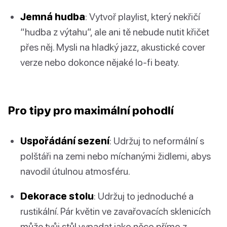
Jemná hudba
: Vytvoř playlist, který nekřičí
“hudba z výtahu”, ale ani tě nebude nutit křičet
přes něj. Mysli na hladký jazz, akustické cover
verze nebo dokonce nějaké lo-fi beaty.
Pro tipy pro maximální pohodlí
Uspořádání sezení
: Udržuj to neformální s
polštáři na zemi nebo míchanými židlemi, abys
navodil útulnou atmosféru.
Dekorace stolu
: Udržuj to jednoduché a
rustikální. Pár květin ve zavařovacích sklenicích
může tvůj stůl vypadat jako něco přímo z