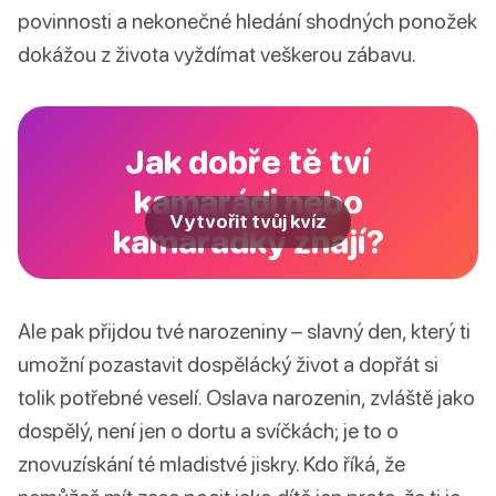
povinnosti a nekonečné hledání shodných ponožek
dokážou z života vyždímat veškerou zábavu.
Jak dobře tě tví
kamarádi nebo
Vytvořit tvůj kvíz
kamarádky znají?
Ale pak přijdou tvé narozeniny – slavný den, který ti
umožní pozastavit dospělácký život a dopřát si
tolik potřebné veselí. Oslava narozenin, zvláště jako
dospělý, není jen o dortu a svíčkách; je to o
znovuzískání té mladistvé jiskry. Kdo říká, že