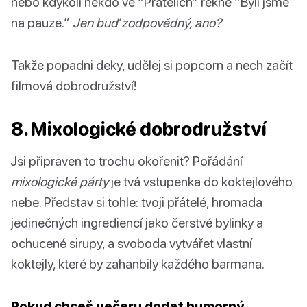
nebo kdykoli někdo ve “Přátelích” řekne “Byli jsme
na pauze.”
Jen buď zodpovědný, ano?
Takže popadni deky, udělej si popcorn a nech začít
filmová dobrodružství!
8. Mixologické dobrodružství
Jsi připraven to trochu okořenit? Pořádání
mixologické párty
je tvá vstupenka do koktejlového
nebe. Představ si tohle: tvoji přátelé, hromada
jedinečných ingrediencí jako čerstvé bylinky a
ochucené sirupy, a svoboda vytvářet vlastní
koktejly, které by zahanbily každého barmana.
Pokud chceš večeru dodat humorný