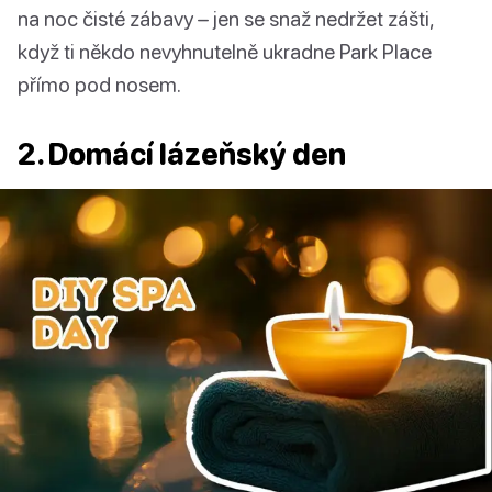
na noc čisté zábavy – jen se snaž nedržet zášti,
když ti někdo nevyhnutelně ukradne Park Place
přímo pod nosem.
2. Domácí lázeňský den