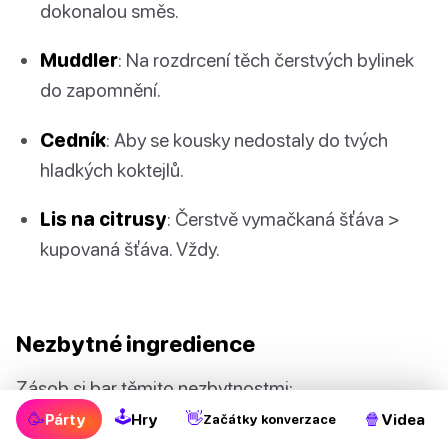
dokonalou směs.
Muddler
: Na rozdrcení těch čerstvých bylinek
do zapomnění.
Cedník
: Aby se kousky nedostaly do tvých
hladkých koktejlů.
Lis na citrusy
: Čerstvě vymačkaná šťáva >
kupovaná šťáva. Vždy.
Nezbytné ingredience
Zásob si bar těmito nezbytnostmi:
🕹
🥳
👋
🍿
Párty
Hry
Videa
Začátky konverzace