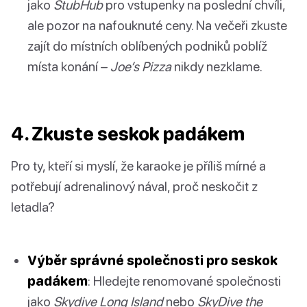
jako
StubHub
pro vstupenky na poslední chvíli,
ale pozor na nafouknuté ceny. Na večeři zkuste
zajít do místních oblíbených podniků poblíž
místa konání –
Joe’s Pizza
nikdy nezklame.
4. Zkuste seskok padákem
Pro ty, kteří si myslí, že karaoke je příliš mírné a
potřebují adrenalinový nával, proč neskočit z
letadla?
Výběr správné společnosti pro seskok
padákem
: Hledejte renomované společnosti
jako
Skydive Long Island
nebo
SkyDive the