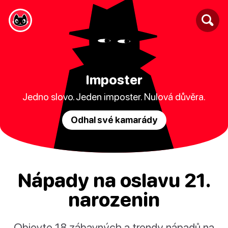
Imposter
Jedno slovo. Jeden imposter. Nulová důvěra.
Odhal své kamarády
Nápady na oslavu 21.
narozenin
Objevte 18 zábavných a trendy nápadů na