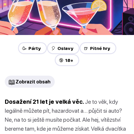
🥳 Párty
🎈 Oslavy
🍺 Pitné hry
🔞 18+
📖
Zobrazit obsah
Dosažení 21 let je velká věc.
Je to věk, kdy
legálně můžete pít, hazardovat a… půjčit si auto?
Ne, na to si ještě musíte počkat. Ale hej, vítězství
bereme tam, kde je můžeme získat. Velká dvacítka