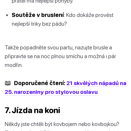
přátel má nejlepší pohyby.
Soutěže v bruslení
: Kdo dokáže provést
nejlepší triky bez pádu?
Takže popadněte svou partu, nazujte brusle a
připravte se na noc plnou smíchu a možná i pár
modřin.
📖
Doporučené čtení:
21 skvělých nápadů na
25. narozeniny pro stylovou oslavu
7. Jízda na koni
Někdy jste chtěli být kovbojem nebo kovbojkou?