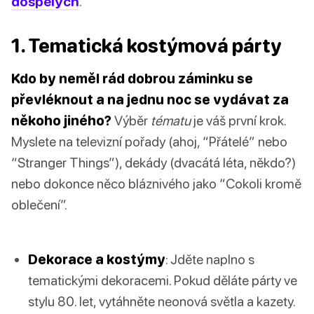
dospělých
.
1. Tematická kostýmová párty
Kdo by neměl rád dobrou záminku se
převléknout a na jednu noc se vydávat za
někoho jiného?
Výběr
tématu
je váš první krok.
Myslete na televizní pořady (ahoj, “Přátelé” nebo
“Stranger Things”), dekády (dvacátá léta, někdo?)
nebo dokonce něco bláznivého jako “Cokoli kromě
oblečení”.
Dekorace a kostýmy
: Jděte naplno s
tematickými dekoracemi. Pokud děláte párty ve
stylu 80. let, vytáhněte neonová světla a kazety.