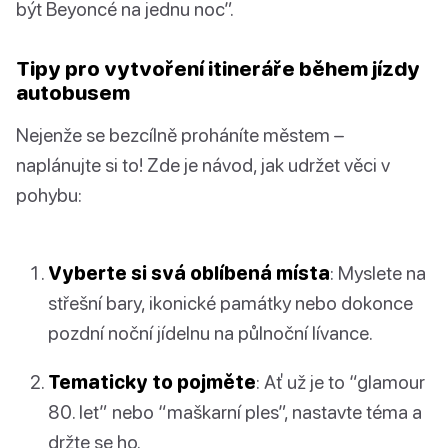
být Beyoncé na jednu noc”.
Tipy pro vytvoření itineráře během jízdy
autobusem
Nejenže se bezcílně proháníte městem –
naplánujte si to! Zde je návod, jak udržet věci v
pohybu:
Vyberte si svá oblíbená místa
: Myslete na
střešní bary, ikonické památky nebo dokonce
pozdní noční jídelnu na půlnoční lívance.
Tematicky to pojměte
: Ať už je to “glamour
80. let” nebo “maškarní ples”, nastavte téma a
držte se ho.