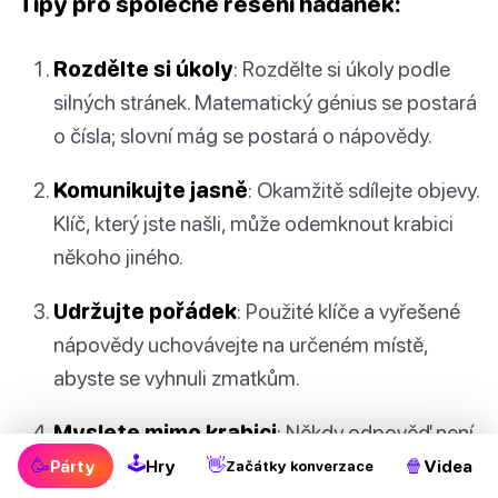
Tipy pro společné řešení hádanek:
Rozdělte si úkoly
: Rozdělte si úkoly podle
silných stránek. Matematický génius se postará
o čísla; slovní mág se postará o nápovědy.
Komunikujte jasně
: Okamžitě sdílejte objevy.
Klíč, který jste našli, může odemknout krabici
někoho jiného.
Udržujte pořádek
: Použité klíče a vyřešené
nápovědy uchovávejte na určeném místě,
abyste se vyhnuli zmatkům.
Myslete mimo krabici
: Někdy odpověď není
🕹
tak přímočará, jak se zdá. Buďte kreativní!
🥳
👋
🍿
Párty
Hry
Videa
Začátky konverzace