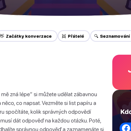
👋 Začátky konverzace
👯 Přátelé
🔍 Seznamování
 mě zná lépe“ si můžete udělat zábavnou
a něco, co napsat. Vezměte si list papíru a
Kdo
íru spočítáte, kolik správných odpovědí
ěk musí dát odpověď na každou otázku. Poté,
 odhalíte správnou odpověď a zaznamenáte si