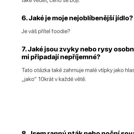
6. Jaké je moje nejoblíbenější jídlo?
Je váš přítel foodie?
7. Jaké jsou zvyky nebo rysy osobnos
mi připadají nepříjemné?
Tato otázka také zahrnuje malé vtípky jako hlasi
„jako“ 10krát v každé větě.
8. Jsem ranný pták nebo noční sov