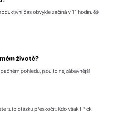
oduktivní čas obvykle začíná v 11 hodin. 😂
v mém životě?
opačném pohledu, jsou to nejzábavnější
ete tuto otázku přeskočit. Kdo však f * ck