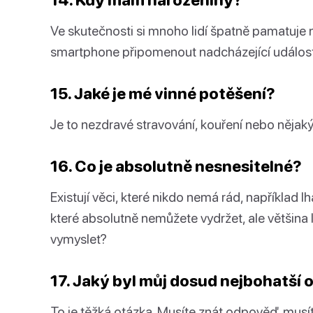
Ve skutečnosti si mnoho lidí špatně pamatuje 
smartphone připomenout nadcházející událost
15. Jaké je mé vinné potěšení?
Je to nezdravé stravování, kouření nebo nějaký
16. Co je absolutně nesnesitelné?
Existují věci, které nikdo nemá rád, například l
které absolutně nemůžete vydržet, ale většina
vymyslet?
17. Jaký byl můj dosud nejbohatší 
To je těžká otázka. Musíte znát odpověď, musít