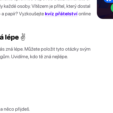
y každé osoby. Vítězem je přítel, který dostal
o a papír? Vyzkoušejte
kvíz přátelství
online
á lépe ✌️
 vás zná lépe. Můžete položit tyto otázky svým
gům. Uvidíme, kdo tě zná nejlépe.
na něco přijdeš.