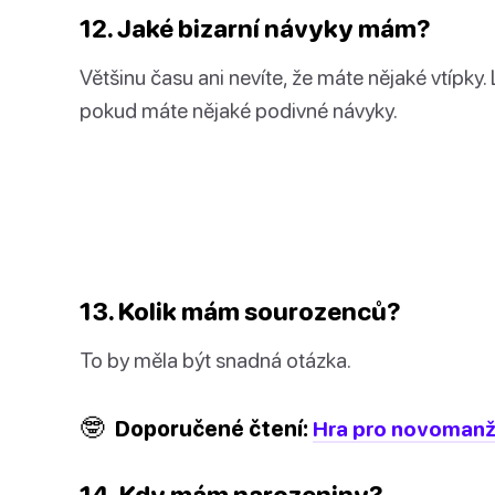
12. Jaké bizarní návyky mám?
Většinu času ani nevíte, že máte nějaké vtípky
pokud máte nějaké podivné návyky.
13. Kolik mám sourozenců?
To by měla být snadná otázka.
🤓
Doporučené čtení:
Hra pro novomanže
14. Kdy mám narozeniny?