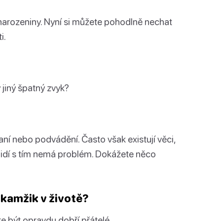
narozeniny. Nyní si můžete pohodlně nechat
i.
 jiný špatný zvyk?
haní nebo podvádění. Často však existují věci,
 lidí s tím nemá problém. Dokážete něco
okamžik v životě?
e být opravdu dobří přátelé.