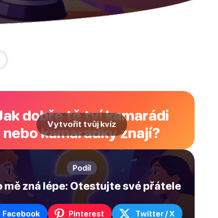
Jak dobře tě tví kamarádi
Vytvořit tvůj kvíz
nebo kamarádky znají?
Podíl
 mě zná lépe: Otestujte své přátele
Facebook
Pinterest
Twitter / X