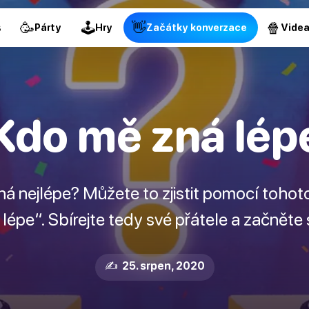
🥳
🕹
👋
🍿
s
Párty
Hry
Začátky konverzace
Vide
Kdo mě zná lép
zná nejlépe? Můžete to zjistit pomocí toh
lépe“. Sbírejte tedy své přátele a začněte 
✍️ 25. srpen, 2020