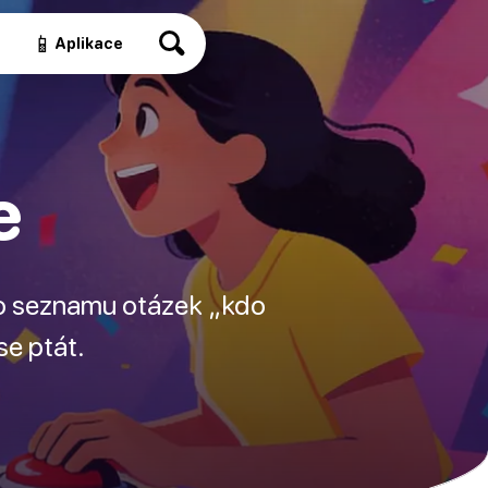
📱
a
Aplikace
e
oto seznamu otázek „kdo
se ptát.