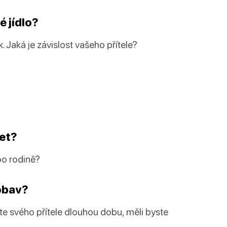
é jídlo?
k. Jaká je závislost vašeho přítele?
let?
ebo rodině?
 obav?
e svého přítele dlouhou dobu, měli byste