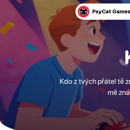
PsyCat Game
Kdo z tvých přátel tě 
mě zná 