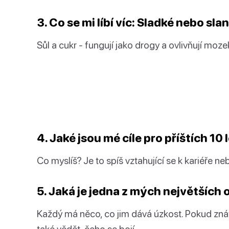
3. Co se mi líbí víc: Sladké nebo slan
Sůl a cukr - fungují jako drogy a ovlivňují moze
4. Jaké jsou mé cíle pro příštích 10 
Co myslíš? Je to spíš vztahující se k kariéře n
5. Jaká je jedna z mých největších
Každý má něco, co jim dává úzkost. Pokud znát
také vědět, čeho se bojí.