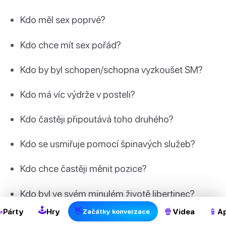
Kdo měl sex poprvé?
Kdo chce mít sex pořád?
Kdo by byl schopen/schopna vyzkoušet SM?
Kdo má víc výdrže v posteli?
Kdo častěji připoutává toho druhého?
Kdo se usmiřuje pomocí špinavých služeb?
Kdo chce častěji měnit pozice?
Kdo byl ve svém minulém životě libertinec?
🕹

👋
🍿
📱
Párty
Hry
Videa
Ap
Začátky konverzace
Kdo by se chtěl stát libertincem v tomto životě?