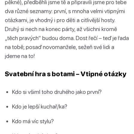
pěkné), předběhli jsme tě a připravili jsme pro tebe
dva různé seznamy: první, s mnoha velmi vtipnými
otázkami, je vhodný i pro děti a citlivější hosty.
Druhý si nech na konec párty, až všichni kromě
„těch pravých“ budou doma. Dost řečí – teď je řada
na tobě; posaď novomanžele, sežeň své lidi a
jdeme na to!
Svatební hra s botami – Vtipné otázky
Kdo si všiml toho druhého jako první?
Kdo je lepší kuchař/ka?
Kdo má víc stylu?