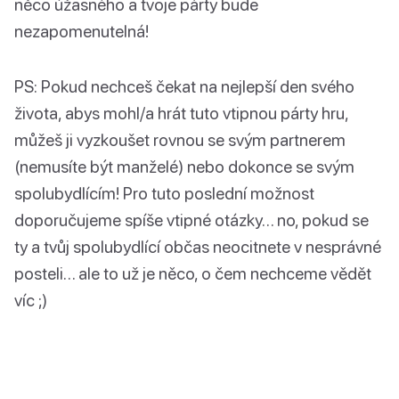
něco úžasného a tvoje párty bude
nezapomenutelná!
PS: Pokud nechceš čekat na nejlepší den svého
života, abys mohl/a hrát tuto vtipnou párty hru,
můžeš ji vyzkoušet rovnou se svým partnerem
(nemusíte být manželé) nebo dokonce se svým
spolubydlícím! Pro tuto poslední možnost
doporučujeme spíše vtipné otázky… no, pokud se
ty a tvůj spolubydlící občas neocitnete v nesprávné
posteli… ale to už je něco, o čem nechceme vědět
víc ;)