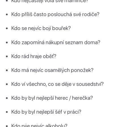
Kdo nejčastěji volá své mamince?
Kdo příliš často poslouchá své rodiče?
Kdo se nejvíc bojí bouřek?
Kdo zapomíná nákupní seznam doma?
Kdo rád hraje oběť?
Kdo má nejvíc osamělých ponožek?
Kdo ví všechno, co se děje v sousedství?
Kdo by byl nejlepší herec / herečka?
Kdo by byl nejlepší šéf v práci?
Kdo pije nejvíc alkoholu?