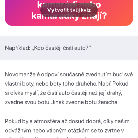
kamarádi nebo
Vytvořit tvůj kvíz
kamarádky znají?
Například: „Kdo častěji čistí auto?“
Novomanželé odpoví současně zvednutím buď své
vlastní boty, nebo boty toho druhého. Např. Pokud
si dívka myslí, že čistí auto častěji než její drahý,
zvedne svou botu. Jinak zvedne botu ženicha.
Pokud byla atmosféra až dosud dobrá, díky našim
odvážným nebo vtipným otázkám se to zvrtne v