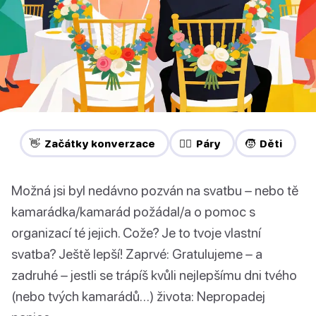
👋 Začátky konverzace
❤️‍🔥 Páry
🧒 Děti
Možná jsi byl nedávno pozván na svatbu – nebo tě
kamarádka/kamarád požádal/a o pomoc s
organizací té jejich. Cože? Je to tvoje vlastní
svatba? Ještě lepší! Zaprvé: Gratulujeme – a
zadruhé – jestli se trápíš kvůli nejlepšímu dni tvého
(nebo tvých kamarádů…) života: Nepropadej