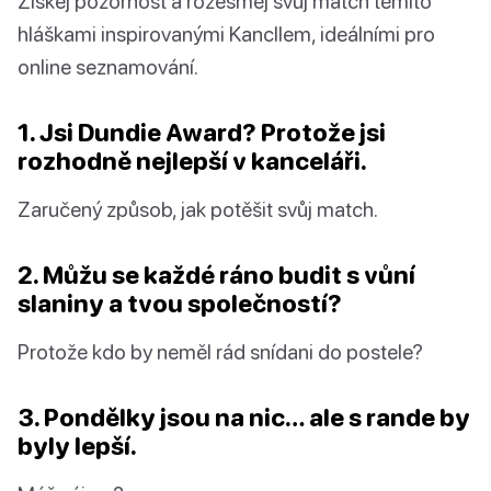
Získej pozornost a rozesměj svůj match těmito
hláškami inspirovanými Kancllem, ideálními pro
online seznamování.
1. Jsi Dundie Award? Protože jsi
rozhodně nejlepší v kanceláři.
Zaručený způsob, jak potěšit svůj match.
2. Můžu se každé ráno budit s vůní
slaniny a tvou společností?
Protože kdo by neměl rád snídani do postele?
3. Pondělky jsou na nic… ale s rande by
byly lepší.