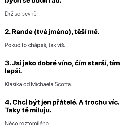
bych se budil rád.
Drž se pevně!
2. Rande (tvé jméno), těší mě.
Pokud to chápeš, tak víš.
3. Jsi jako dobré víno, čím starší, tím
lepší.
Klasika od Michaela Scotta.
4. Chci být jen přátelé. A trochu víc.
Taky tě miluju.
Něco roztomilého.