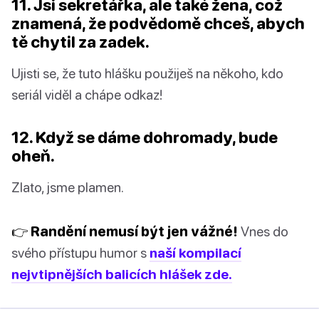
11. Jsi sekretářka, ale také žena, což
znamená, že podvědomě chceš, abych
tě chytil za zadek.
Ujisti se, že tuto hlášku použiješ na někoho, kdo
seriál viděl a chápe odkaz!
12. Když se dáme dohromady, bude
oheň.
Zlato, jsme plamen.
👉 Randění nemusí být jen vážné!
Vnes do
svého přístupu humor s
naší kompilací
nejvtipnějších balicích hlášek zde.