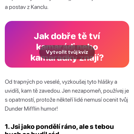
a postav z Kanclu.
Jak dobře tě tví
kamarádi nebo
Vytvořit tvůj kvíz
kamarádky znají?
Od trapných po veselé, vyzkoušej tyto hlášky a
uvidíš, kam tě zavedou. Jen nezapomeň, používej je
s opatrností, protože někteří lidé nemusí ocenit tvůj
Dunder Mifflin humor!
1. Jsi jako pondělí ráno, ale s tebou