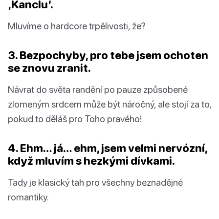
‚Kanclu‘.
Mluvíme o hardcore trpělivosti, že?
3. Bezpochyby, pro tebe jsem ochoten
se znovu zranit.
Návrat do světa randění po pauze způsobené
zlomeným srdcem může být náročný, ale stojí za to,
pokud to děláš pro Toho pravého!
4. Ehm… já… ehm, jsem velmi nervózní,
když mluvím s hezkými dívkami.
Tady je klasický tah pro všechny beznadějné
romantiky.