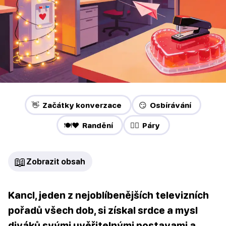
👋 Začátky konverzace
😏 Osbírávání
🍽️❤️ Randění
❤️‍🔥 Páry
📖
Zobrazit obsah
Kancl, jeden z nejoblíbenějších televizních
pořadů všech dob, si získal srdce a mysl
diváků svými uvěřitelnými postavami a