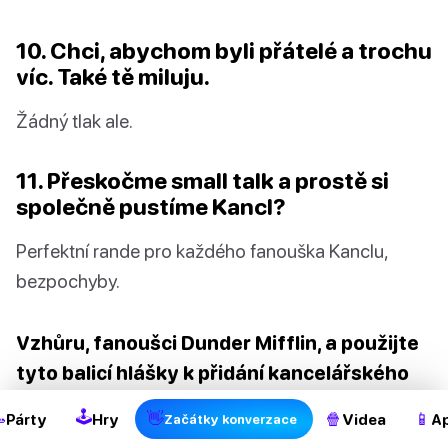
10. Chci, abychom byli přátelé a trochu
víc. Také tě miluju.
Žádný tlak ale.
11. Přeskočme small talk a prostě si
společně pustíme Kancl?
Perfektní rande pro každého fanouška Kanclu,
bezpochyby.
Vzhůru, fanoušci Dunder Mifflin, a použijte
tyto balicí hlášky k přidání kancelářského
šmrncu do vašeho randění.
Ať už hledáte flirt
🕹

👋
🍿
📱
Párty
Hry
Videa
Ap
Začátky konverzace
nebo dlouhodobý vztah, tyto hlášky zaručeně