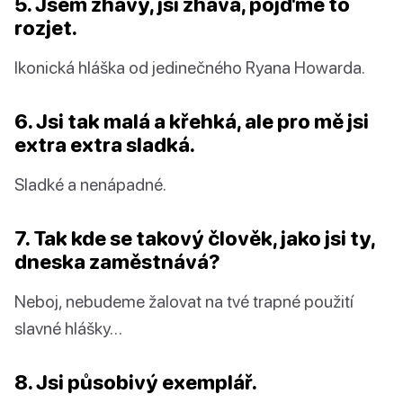
5. Jsem žhavý, jsi žhavá, pojďme to
rozjet.
Ikonická hláška od jedinečného Ryana Howarda.
6. Jsi tak malá a křehká, ale pro mě jsi
extra extra sladká.
Sladké a nenápadné.
7. Tak kde se takový člověk, jako jsi ty,
dneska zaměstnává?
Neboj, nebudeme žalovat na tvé trapné použití
slavné hlášky…
8. Jsi působivý exemplář.