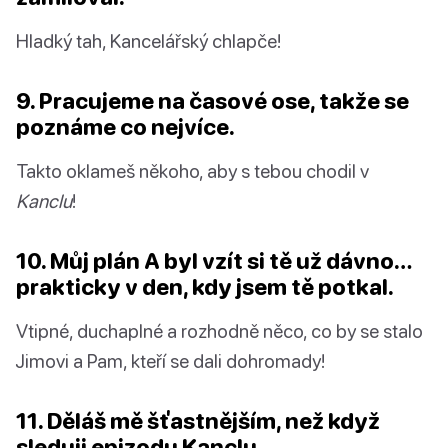
Hladký tah, Kancelářský chlapče!
9. Pracujeme na časové ose, takže se
poznáme co nejvíce.
Takto oklameš někoho, aby s tebou chodil v
Kanclu
!
10. Můj plán A byl vzít si tě už dávno…
prakticky v den, kdy jsem tě potkal.
Vtipné, duchaplné a rozhodně něco, co by se stalo
Jimovi a Pam, kteří se dali dohromady!
11. Děláš mě šťastnějším, než když
sleduji epizodu Kanclu.