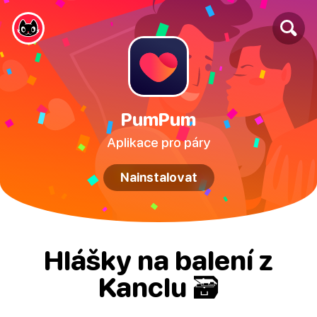
PumPum
Aplikace pro páry
Nainstalovat
Hlášky na balení z
Kanclu 🗃️