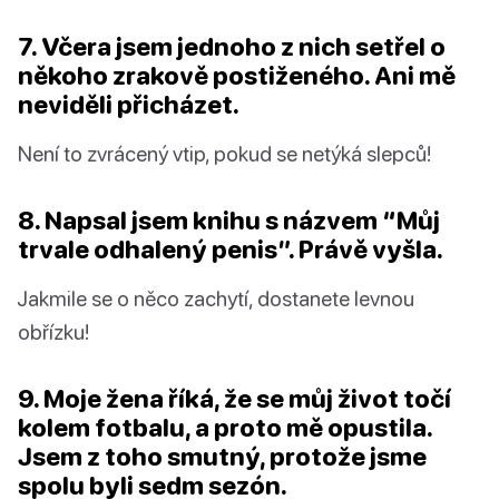
7. Včera jsem jednoho z nich setřel o
někoho zrakově postiženého. Ani mě
neviděli přicházet.
Není to zvrácený vtip, pokud se netýká slepců!
8. Napsal jsem knihu s názvem “Můj
trvale odhalený penis”. Právě vyšla.
Jakmile se o něco zachytí, dostanete levnou
obřízku!
9. Moje žena říká, že se můj život točí
kolem fotbalu, a proto mě opustila.
Jsem z toho smutný, protože jsme
spolu byli sedm sezón.