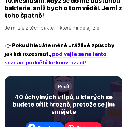
10. Nesnáším, když se do mě dostanou
bakterie, aniž bych o tom věděl. Je mi z
toho špatně!
Je mi zle z těch bakterií, které mi dělají zle!
👉 Pokud hledáte méně urážlivé způsoby,
jak lidi rozesmát.,
podívejte se na tento
seznam podnětů ke konverzaci!
Podíl
40 úchylných vtipů, u kterých se
budete cítit hrozně, protože se jim
smějete