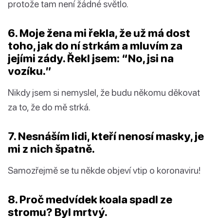
protože tam není žádné světlo.
6. Moje žena mi řekla, že už má dost
toho, jak do ní strkám a mluvím za
jejími zády. Řekl jsem: “No, jsi na
vozíku.”
Nikdy jsem si nemyslel, že budu někomu děkovat
za to, že do mě strká.
7. Nesnáším lidi, kteří nenosí masky, je
mi z nich špatně.
Samozřejmě se tu někde objeví vtip o koronaviru!
8. Proč medvídek koala spadl ze
stromu? Byl mrtvý.