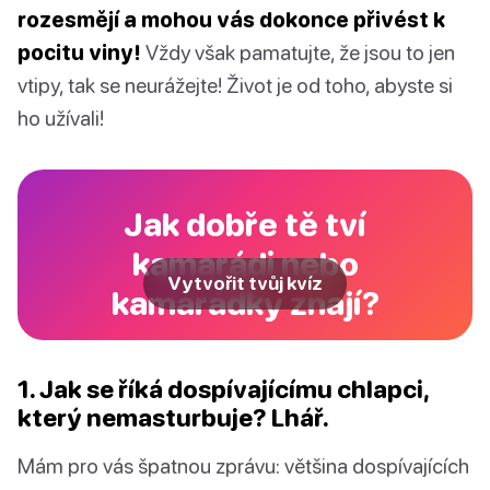
rozesmějí a mohou vás dokonce přivést k
pocitu viny!
Vždy však pamatujte, že jsou to jen
vtipy, tak se neurážejte! Život je od toho, abyste si
ho užívali!
Jak dobře tě tví
kamarádi nebo
Vytvořit tvůj kvíz
kamarádky znají?
1. Jak se říká dospívajícímu chlapci,
který nemasturbuje? Lhář.
Mám pro vás špatnou zprávu: většina dospívajících