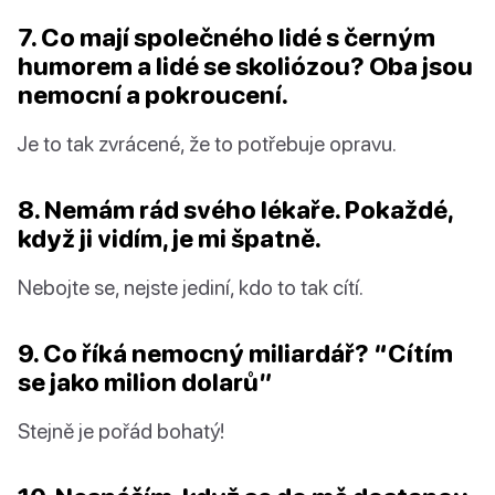
7. Co mají společného lidé s černým
humorem a lidé se skoliózou? Oba jsou
nemocní a pokroucení.
Je to tak zvrácené, že to potřebuje opravu.
8. Nemám rád svého lékaře. Pokaždé,
když ji vidím, je mi špatně.
Nebojte se, nejste jediní, kdo to tak cítí.
9. Co říká nemocný miliardář? “Cítím
se jako milion dolarů”
Stejně je pořád bohatý!