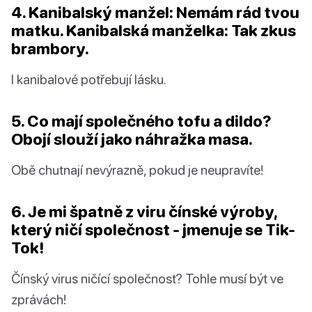
4. Kanibalský manžel: Nemám rád tvou
matku. Kanibalská manželka: Tak zkus
brambory.
I kanibalové potřebují lásku.
5. Co mají společného tofu a dildo?
Obojí slouží jako náhražka masa.
Obě chutnají nevýrazně, pokud je neupravíte!
6. Je mi špatně z viru čínské výroby,
který ničí společnost - jmenuje se Tik-
Tok!
Čínský virus ničící společnost? Tohle musí být ve
zprávách!