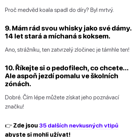
Proč medvěd koala spadl do díry? Byl mrtvý.
9. Mám rád svou whisky jako své dámy.
14 let stará a míchaná s koksem.
Ano, strážníku, ten zatvrzelý zločinec je támhle ten!
10. Říkejte si o pedofilech, co chcete…
Ale aspoň jezdí pomalu ve školních
zónách.
Dobré. Čím lépe můžete získat jeho poznávací
značku!
👉 Zde jsou
35 dalších nevkusných vtipů
abyste si mohli užívat!