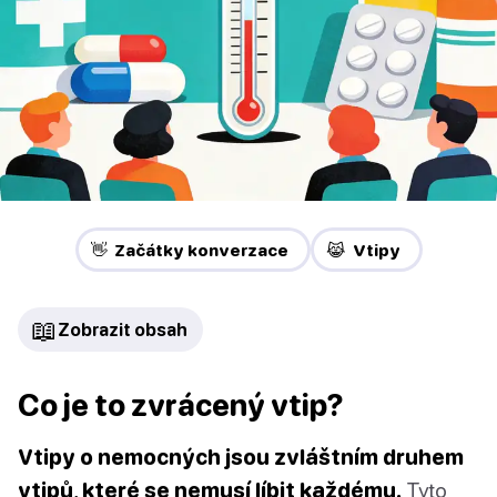
👋 Začátky konverzace
😹 Vtipy
📖
Zobrazit obsah
Co je to zvrácený vtip?
Vtipy o nemocných jsou zvláštním druhem
vtipů, které se nemusí líbit každému.
Tyto