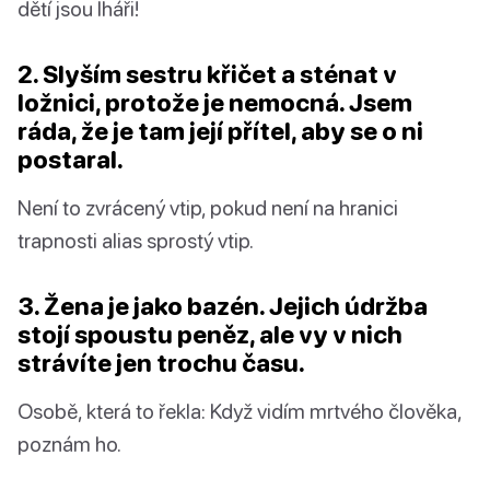
dětí jsou lháři!
2. Slyším sestru křičet a sténat v
ložnici, protože je nemocná. Jsem
ráda, že je tam její přítel, aby se o ni
postaral.
Není to zvrácený vtip, pokud není na hranici
trapnosti alias sprostý vtip.
3. Žena je jako bazén. Jejich údržba
stojí spoustu peněz, ale vy v nich
strávíte jen trochu času.
Osobě, která to řekla: Když vidím mrtvého člověka,
poznám ho.