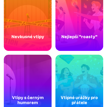
Nevkusné vtipy
Nejlepší "roasty"
Vtipy s černým
Vtipné urážky pro
humorem
přátele