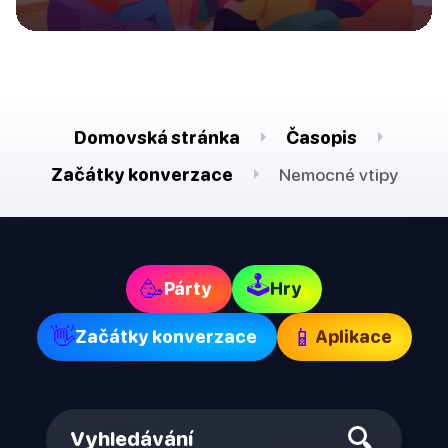
Domovská stránka
Časopis
Začátky konverzace
Nemocné vtipy
🕹
🥳
Párty
Hry
👋
📱
Začátky konverzace
Aplikace
Vyhledávání