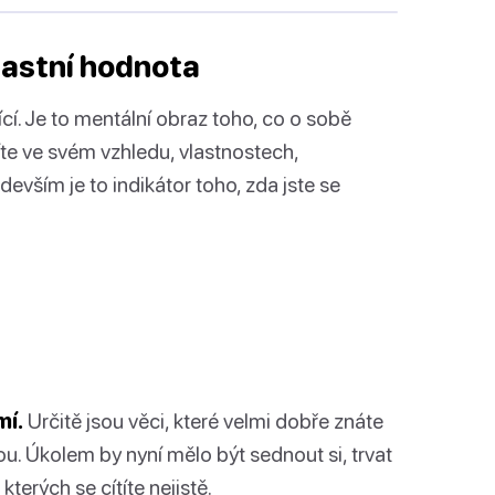
lastní hodnota
í. Je to mentální obraz toho, co o sobě
ítíte ve svém vzhledu, vlastnostech,
evším je to indikátor toho, zda jste se
mí.
Určitě jsou věci, které velmi dobře znáte
ou. Úkolem by nyní mělo být sednout si, trvat
terých se cítíte nejistě.