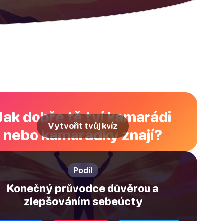
Jak dobře tě tví kamarádi
Vytvořit tvůj kvíz
nebo kamarádky znají?
Podíl
Konečný průvodce důvěrou a
zlepšováním sebeúcty