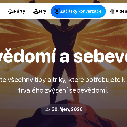
🥳
🕹
👋
🍿
s
Párty
Hry
Začátky konverzace
Vide
ědomí a sebe
te všechny tipy a triky, které potřebujete
trvalého zvýšení sebevědomí.
✍️ 30. říjen, 2020