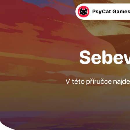
PsyCat Game
Sebev
V této příručce najde