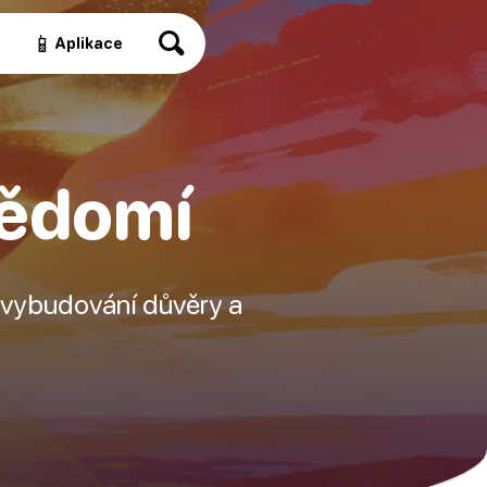
📱
a
Aplikace
vědomí
 k vybudování důvěry a