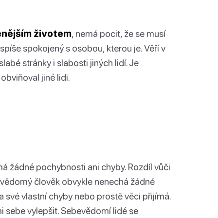
ěnějším životem
, nemá pocit, že se musí
spíše spokojený s osobou, kterou je. Věří v
labé stránky i slabosti jiných lidí. Je
viňoval jiné lidi.
 žádné pochybnosti ani chyby. Rozdíl vůči
bevědomý člověk obvykle nenechá žádné
a své vlastní chyby nebo prostě věci přijímá.
i sebe vylepšit. Sebevědomí lidé se