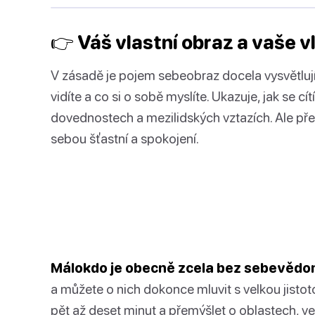
👉 Váš vlastní obraz a vaše v
V zásadě je pojem sebeobraz docela vysvětlujíc
vidíte a co si o sobě myslíte. Ukazuje, jak se c
dovednostech a mezilidských vztazích. Ale před
sebou šťastní a spokojení.
Málokdo je obecně zcela bez sebevědo
a můžete o nich dokonce mluvit s velkou jistot
pět až deset minut a přemýšlet o oblastech, ve k