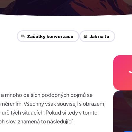
👋 Začátky konverzace
📖 Jak na to
 a mnoho dalších podobných pojmů se
aměřením. Všechny však souvisejí s obrazem,
 určitých situacích. Pokud si tedy v tomto
ch slov, znamená to následující: