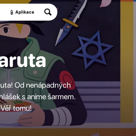
📱
a
Aplikace
Naruta
Naruta! Od nenápadných
 hlášek s anime šarmem.
 Věř tomu!