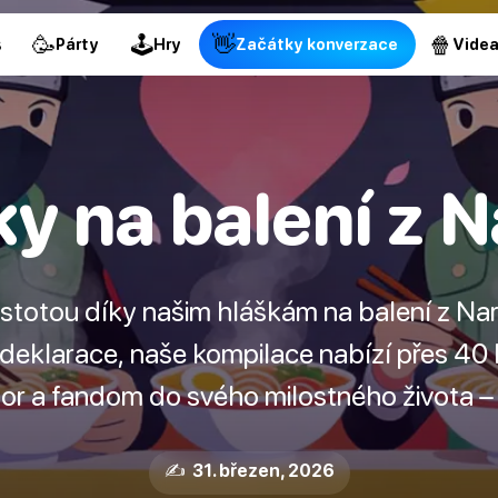
🥳
🕹
👋
🍿
s
Párty
Hry
Začátky konverzace
Vide
y na balení z 
 jistotou díky našim hláškám na balení z 
a deklarace, naše kompilace nabízí přes 40
r a fandom do svého milostného života –
✍️ 31. březen, 2026