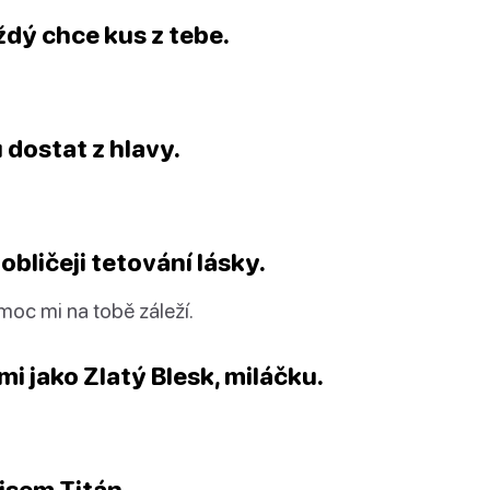
ždý chce kus z tebe.
 dostat z hlavy.
obličeji tetování lásky.
 moc mi na tobě záleží.
i jako Zlatý Blesk, miláčku.
 jsem Titán.