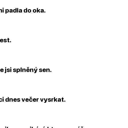
i padla do oka.
est.
že jsi splněný sen.
ci dnes večer vysrkat.