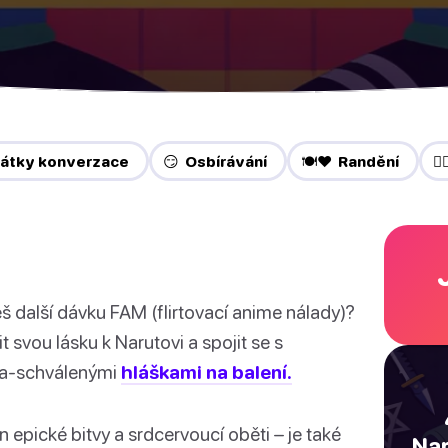
čátky konverzace
😏 Osbírávání
🍽️❤️ Randění
❤️
š další dávku FAM (flirtovací anime nálady)?
t svou lásku k Narutovi a spojit se s
nja-schválenými
hláškami na balení.
n epické bitvy a srdcervoucí oběti – je také
Nar