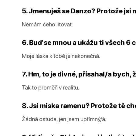
5. Jmenuješ se Danzo? Protože jsi m
Nemám čeho litovat.
6. Buď se mnou a ukážu ti všech 6 c
Moje láska k tobě je nekonečná.
7. Hm, to je divné, přísahal/a bych, 
Tak to proměň v realitu.
8. Jsi miska ramenu? Protože tě ch
Žádná ostuda, jen jsem upřímný/á.