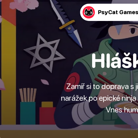
PsyCat Game
Hlášk
Zamiř si to doprava s
narážek po epické ninj
Vnes humo