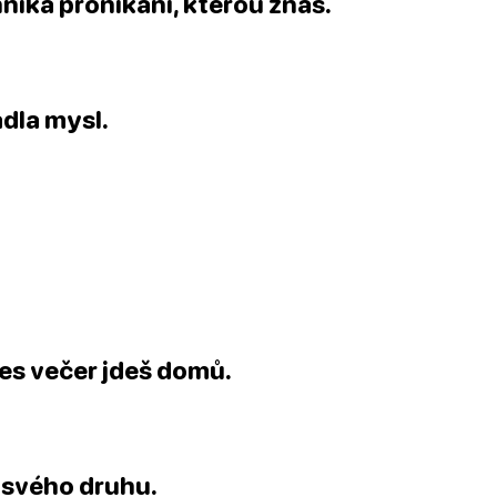
hnika pronikání, kterou znáš.
ádla mysl.
es večer jdeš domů.
í svého druhu.