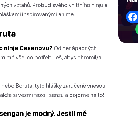
ch vztahů. Probuď svého vnitřního ninju a
 hláškami inspirovanými anime.
aruta
ho ninja Casanovu?
Od nenápadných
am má vše, co potřebuješ, abys ohromil/a
 nebo Boruta, tyto hlášky zaručeně vnesou
kže si vezmi fazoli senzu a pojďme na to!
asengan je modrý. Jestli mě