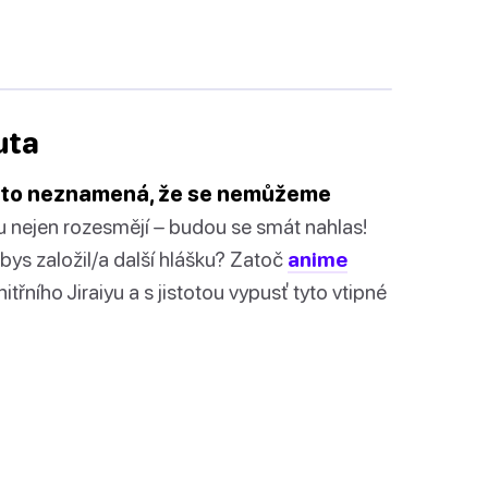
uta
le to neznamená, že se nemůžeme
ku nejen rozesmějí – budou se smát nahlas!
ys založil/a další hlášku? Zatoč
anime
itřního Jiraiyu a s jistotou vypusť tyto vtipné