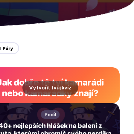
‍🔥 Páry
Jak dobře tě tví kamarádi
Vytvořit tvůj kvíz
nebo kamarádky znají?
Podíl
40+ nejlepších hlášek na balení z
uta, kterými ohromíš svého nerdíka