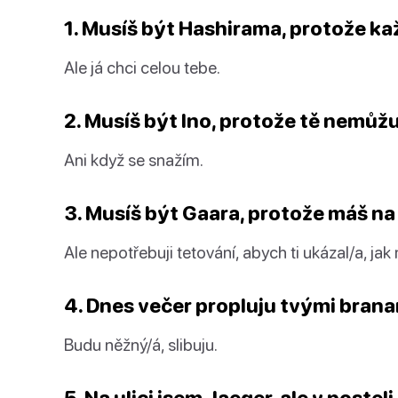
1. Musíš být Hashirama, protože ka
Ale já chci celou tebe.
2. Musíš být Ino, protože tě nemůžu
Ani když se snažím.
3. Musíš být Gaara, protože máš na 
Ale nepotřebuji tetování, abych ti ukázal/a, jak
4. Dnes večer propluju tvými branam
Budu něžný/á, slibuju.
5. Na ulici jsem Jaeger, ale v posteli