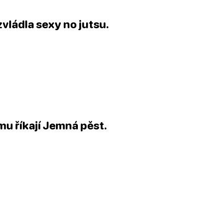
 zvládla sexy no jutsu.
omu říkají Jemná pěst.