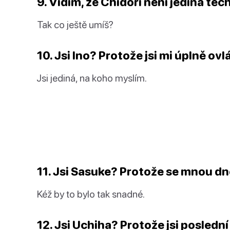
9. Vidím, že Chidori není jediná tec
Tak co ještě umíš?
10. Jsi Ino? Protože jsi mi úplně ovl
Jsi jediná, na koho myslím.
11. Jsi Sasuke? Protože se mnou dn
Kéž by to bylo tak snadné.
12. Jsi Uchiha? Protože jsi posledn