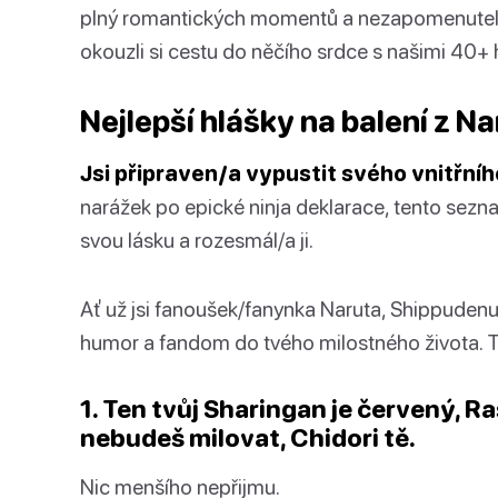
plný romantických momentů a nezapomenutelný
okouzli si cestu do něčího srdce s našimi 40+
Nejlepší hlášky na balení z N
Jsi připraven/a vypustit svého vnitřní
narážek po epické ninja deklarace, tento sezn
svou lásku a rozesmál/a ji.
Ať už jsi fanoušek/fanynka Naruta, Shippudenu
humor a fandom do tvého milostného života. Ta
1. Ten tvůj Sharingan je červený, R
nebudeš milovat, Chidori tě.
Nic menšího nepřijmu.