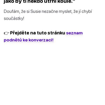
jako by ti někdo utrhl koule.”
Doufám, že si Susie nezačne myslet, že jí chybí
součástky!
👉 Přejděte na tuto stránku
seznam
podnětů ke konverzaci!