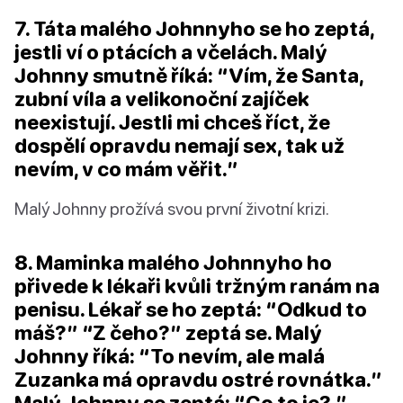
7. Táta malého Johnnyho se ho zeptá,
jestli ví o ptácích a včelách. Malý
Johnny smutně říká: “Vím, že Santa,
zubní víla a velikonoční zajíček
neexistují. Jestli mi chceš říct, že
dospělí opravdu nemají sex, tak už
nevím, v co mám věřit.”
Malý Johnny prožívá svou první životní krizi.
8. Maminka malého Johnnyho ho
přivede k lékaři kvůli tržným ranám na
penisu. Lékař se ho zeptá: “Odkud to
máš?” “Z čeho?” zeptá se. Malý
Johnny říká: “To nevím, ale malá
Zuzanka má opravdu ostré rovnátka.”
Malý Johnny se zeptá: “Co to je?.”