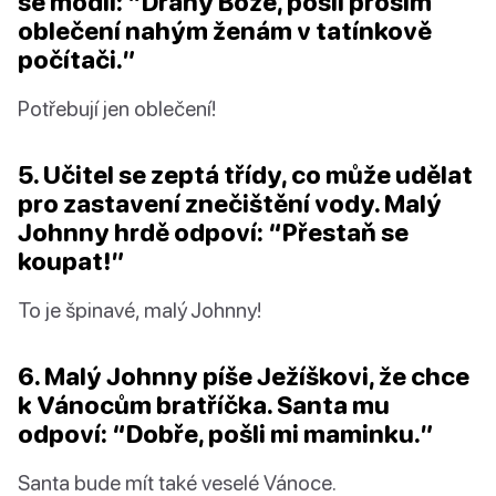
se modlí: “Drahý Bože, pošli prosím
oblečení nahým ženám v tatínkově
počítači.”
Potřebují jen oblečení!
5. Učitel se zeptá třídy, co může udělat
pro zastavení znečištění vody. Malý
Johnny hrdě odpoví: “Přestaň se
koupat!”
To je špinavé, malý Johnny!
6. Malý Johnny píše Ježíškovi, že chce
k Vánocům bratříčka. Santa mu
odpoví: “Dobře, pošli mi maminku.”
Santa bude mít také veselé Vánoce.