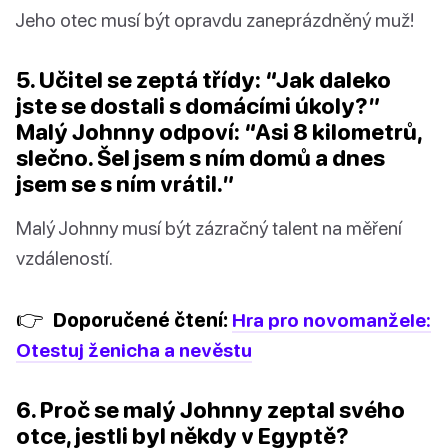
Jeho otec musí být opravdu zaneprázdněný muž!
5. Učitel se zeptá třídy: “Jak daleko
jste se dostali s domácími úkoly?”
Malý Johnny odpoví: “Asi 8 kilometrů,
slečno. Šel jsem s ním domů a dnes
jsem se s ním vrátil.”
Malý Johnny musí být zázračný talent na měření
vzdáleností.
👉
Doporučené čtení:
Hra pro novomanžele:
Otestuj ženicha a nevěstu
6. Proč se malý Johnny zeptal svého
otce, jestli byl někdy v Egyptě?