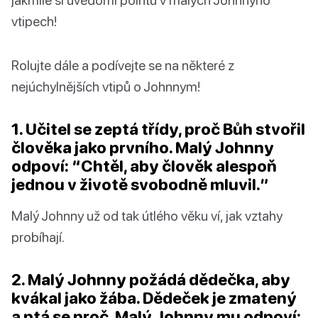
vtipech!
Rolujte dále a podívejte se na některé z
nejúchylnějších vtipů o Johnnym!
1. Učitel se zeptá třídy, proč Bůh stvořil
člověka jako prvního. Malý Johnny
odpoví: “Chtěl, aby člověk alespoň
jednou v životě svobodně mluvil.”
Malý Johnny už od tak útlého věku ví, jak vztahy
probíhají.
2. Malý Johnny požádá dědečka, aby
kvákal jako žába. Dědeček je zmatený
a ptá se proč. Malý Johnny mu odpoví: