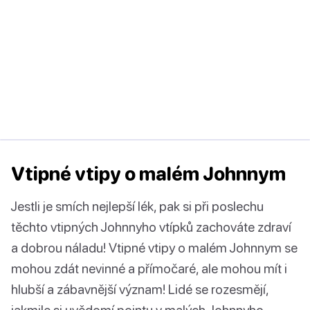
Vtipné vtipy o malém Johnnym
Jestli je smích nejlepší lék, pak si při poslechu
těchto vtipných Johnnyho vtípků zachováte zdraví
a dobrou náladu! Vtipné vtipy o malém Johnnym se
mohou zdát nevinné a přímočaré, ale mohou mít i
hlubší a zábavnější význam! Lidé se rozesmějí,
jakmile si uvědomí pointu v malých Johnnyho