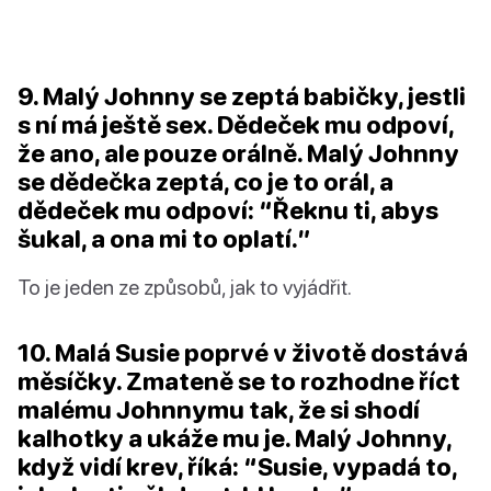
9. Malý Johnny se zeptá babičky, jestli
s ní má ještě sex. Dědeček mu odpoví,
že ano, ale pouze orálně. Malý Johnny
se dědečka zeptá, co je to orál, a
dědeček mu odpoví: “Řeknu ti, abys
šukal, a ona mi to oplatí.”
To je jeden ze způsobů, jak to vyjádřit.
10. Malá Susie poprvé v životě dostává
měsíčky. Zmateně se to rozhodne říct
malému Johnnymu tak, že si shodí
kalhotky a ukáže mu je. Malý Johnny,
když vidí krev, říká: “Susie, vypadá to,