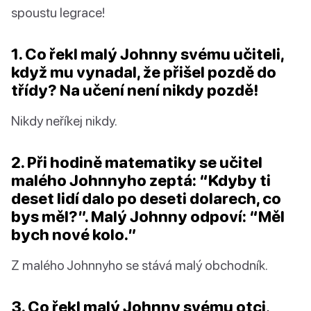
spoustu legrace!
1. Co řekl malý Johnny svému učiteli,
když mu vynadal, že přišel pozdě do
třídy? Na učení není nikdy pozdě!
Nikdy neříkej nikdy.
2. Při hodině matematiky se učitel
malého Johnnyho zeptá: “Kdyby ti
deset lidí dalo po deseti dolarech, co
bys měl?”. Malý Johnny odpoví: “Měl
bych nové kolo.”
Z malého Johnnyho se stává malý obchodník.
3. Co řekl malý Johnny svému otci,