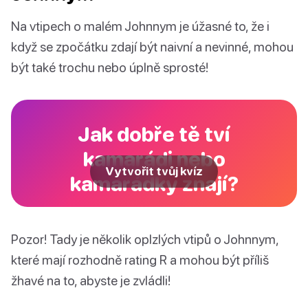
Na vtipech o malém Johnnym je úžasné to, že i
když se zpočátku zdají být naivní a nevinné, mohou
být také trochu nebo úplně sprosté!
Jak dobře tě tví
kamarádi nebo
Vytvořit tvůj kvíz
kamarádky znají?
Pozor! Tady je několik oplzlých vtipů o Johnnym,
které mají rozhodně rating R a mohou být příliš
žhavé na to, abyste je zvládli!