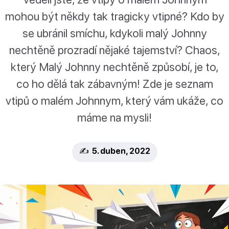
mohou být někdy tak tragicky vtipné? Kdo by
se ubránil smíchu, kdykoli malý Johnny
nechtěně prozradí nějaké tajemství? Chaos,
který Malý Johnny nechtěně způsobí, je to,
co ho dělá tak zábavným! Zde je seznam
vtipů o malém Johnnym, který vám ukáže, co
máme na mysli!
✍️ 5. duben, 2022