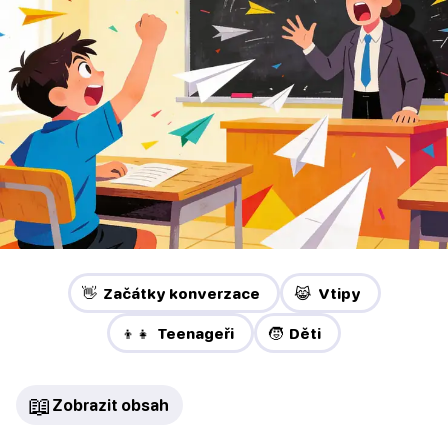
👋 Začátky konverzace
😹 Vtipy
👦👧 Teenageři
🧒 Děti
📖
Zobrazit obsah