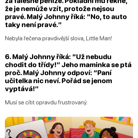
za falešné peníze. Pokladní mu řekne,
že je nemůže vzít, protože nejsou
pravé. Malý Johnny říká: “No, to auto
taky není pravé.”
Nebyla řečena pravdivější slova, Little Man!
6. Malý Johnny říká: “Už nebudu
chodit do třídy!” Jeho maminka se ptá
proč. Malý Johnny odpoví: “Paní
učitelka nic neví. Pořád se jenom
vyptává!”
Musí se cítit opravdu frustrovaný.