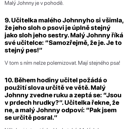
Malý Johnny je v pohodě.
9. Učitelka malého Johnnyho si všimla,
že jeho sloh o psovi je úplně stejný
jako sloh jeho sestry. Malý Johnny říká
své učitelce: “Samozřejmě, že je. Je to
stejný pes!”
V tom s ním nelze polemizovat. Mají stejného psa!
10. Během hodiny učitel požádá o
použití slova určitě ve větě. Malý
Johnny zvedne ruku a zeptá se: “Jsou
v prdech hrudky?”. Učitelka řekne, že
ne, a malý Johnny odpoví: “Pak jsem
se určitě posral.”