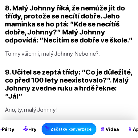
8. Malý Johnny říká, že nemůže jít do
třídy, protože se necítí dobře. Jeho
maminka se ho ptá: “Kde se necítíš
dobře, Johnny?” Malý Johnny
odpovídá: “Necítím se dobře ve škole.”
To my všichni, malý Johnny. Nebo ne?.
9. Učitel se zeptá třídy: “Co je důležité,
co před 100 lety neexistovalo?”. Malý
Johnny zvedne ruku a hrdě řekne:
“Já!”
2
Ano, ty, malý Johnny!
10. Učitel se zeptá třídy, proč je
🕹

👋
🍿
📱
Párty
Hry
Videa
Ap
Začátky konverzace
důležité být v kostele potichu. Malý