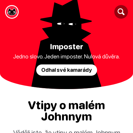
Imposter
Jedno slovo. Jeden imposter. Nulová důvěra.
Odhal své kamarády
Vtipy o malém
Johnnym
Věděli jste, že vtipy o malém Johnnym