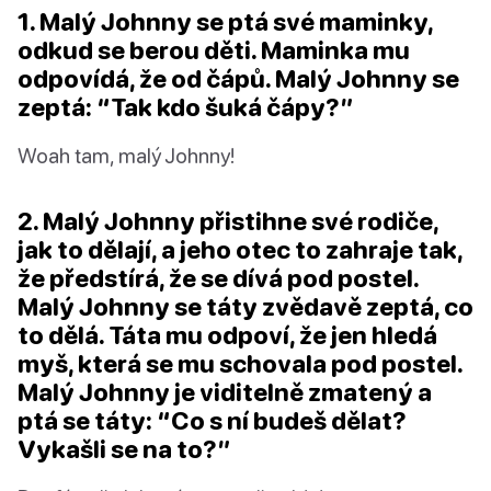
1. Malý Johnny se ptá své maminky,
odkud se berou děti. Maminka mu
odpovídá, že od čápů. Malý Johnny se
zeptá: “Tak kdo šuká čápy?”
Woah tam, malý Johnny!
2. Malý Johnny přistihne své rodiče,
jak to dělají, a jeho otec to zahraje tak,
že předstírá, že se dívá pod postel.
Malý Johnny se táty zvědavě zeptá, co
to dělá. Táta mu odpoví, že jen hledá
myš, která se mu schovala pod postel.
Malý Johnny je viditelně zmatený a
ptá se táty: “Co s ní budeš dělat?
Vykašli se na to?”