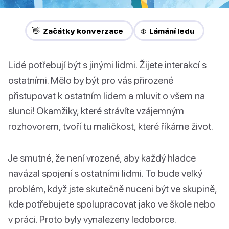
👋 Začátky konverzace
❄️ Lámání ledu
Lidé potřebují být s jinými lidmi. Žijete interakcí s
ostatními. Mělo by být pro vás přirozené
přistupovat k ostatním lidem a mluvit o všem na
slunci! Okamžiky, které strávíte vzájemným
rozhovorem, tvoří tu maličkost, které říkáme život.
Je smutné, že není vrozené, aby každý hladce
navázal spojení s ostatními lidmi. To bude velký
problém, když jste skutečně nuceni být ve skupině,
kde potřebujete spolupracovat jako ve škole nebo
v práci. Proto byly vynalezeny ledoborce.