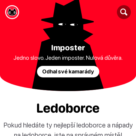
Imposter
Jedno slovo. Jeden imposter. Nulová důvěra.
Odhal své kamarády
Ledoborce
Pokud hledáte ty nejlepší ledoborce a nápady
na ledoborce, jste na správném místě!