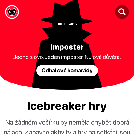
Imposter
Jedno slovo. Jeden imposter. Nulová důvěra.
Odhal své kamarády
Icebreaker hry
Na žádném večírku by neměla chybět dobrá
nálada. Zábavné aktivity a hry na setkání jsou