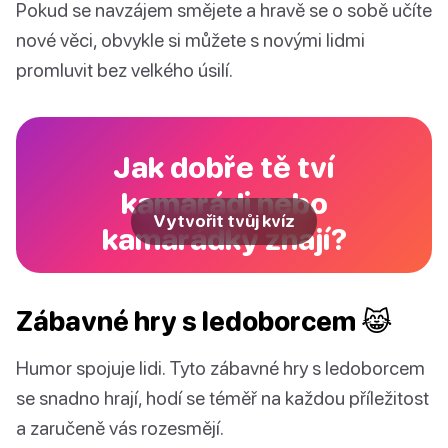
Pokud se navzájem smějete a hravě se o sobě učíte
nové věci, obvykle si můžete s novými lidmi
promluvit bez velkého úsilí.
Jak dobře tě tví
kamarádi nebo
Vytvořit tvůj kvíz
kamarádky znají?
Zábavné hry s ledoborcem 😹
Humor spojuje lidi. Tyto zábavné hry s ledoborcem
se snadno hrají, hodí se téměř na každou příležitost
a zaručeně vás rozesmějí.