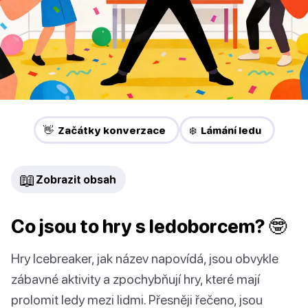
👋 Začátky konverzace
❄️ Lámání ledu
📖
Zobrazit obsah
Co jsou to hry s ledoborcem? 🤓
Hry Icebreaker, jak název napovídá, jsou obvykle
zábavné aktivity a zpochybňují hry, které mají
prolomit ledy mezi lidmi. Přesněji řečeno, jsou