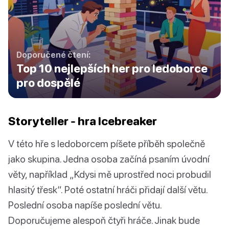
Doporučené čtení:
Top 10 nejlepších her pro ledoborce
pro dospělé
Storyteller - hra Icebreaker
V této hře s ledoborcem píšete příběh společně
jako skupina. Jedna osoba začíná psaním úvodní
věty, například „Kdysi mě uprostřed noci probudil
hlasitý třesk“. Poté ostatní hráči přidají další větu.
Poslední osoba napíše poslední větu.
Doporučujeme alespoň čtyři hráče. Jinak bude