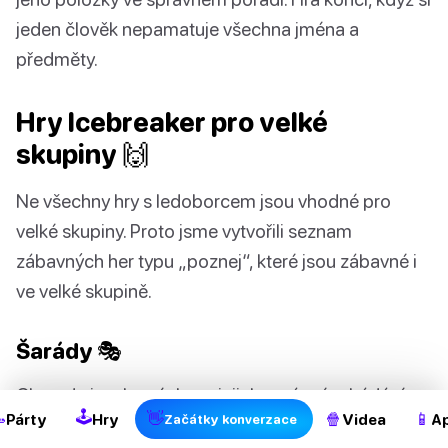
jeden člověk nepamatuje všechna jména a
předměty.
Hry Icebreaker pro velké
skupiny 🙌
Ne všechny hry s ledoborcem jsou vhodné pro
velké skupiny. Proto jsme vytvořili seznam
zábavných her typu „poznej“, které jsou zábavné i
ve velké skupině.
2
Šarády 🎭
Charade je o hraní slov a jejich správném hádání.
🕹

👋
🍿
📱
Párty
Hry
Videa
Ap
Začátky konverzace
Nejprve rozdělte všechny hráče do dvou týmů. Poté