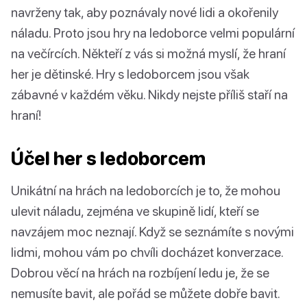
navrženy tak, aby poznávaly nové lidi a okořenily
náladu. Proto jsou hry na ledoborce velmi populární
na večírcích. Někteří z vás si možná myslí, že hraní
her je dětinské. Hry s ledoborcem jsou však
zábavné v každém věku. Nikdy nejste příliš staří na
hraní!
Účel her s ledoborcem
Unikátní na hrách na ledoborcích je to, že mohou
ulevit náladu, zejména ve skupině lidí, kteří se
navzájem moc neznají. Když se seznámíte s novými
lidmi, mohou vám po chvíli docházet konverzace.
Dobrou věcí na hrách na rozbíjení ledu je, že se
nemusíte bavit, ale pořád se můžete dobře bavit.