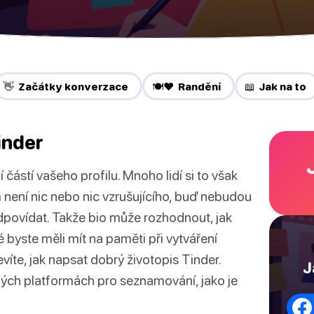
👋 Začátky konverzace
🍽️❤️ Randění
📖 Jak na to
inder
 částí vašeho profilu. Mnoho lidí si to však
am není nic nebo nic vzrušujícího, buď nebudou
povídat. Takže bio může rozhodnout, jak
 byste měli mít na paměti při vytváření
íte, jak napsat dobrý životopis Tinder.
J
iných platformách pro seznamování, jako je