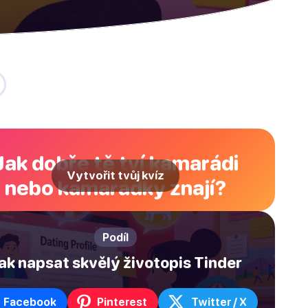
Jak dobře tě tví kamarádi
Vytvořit tvůj kvíz
nebo kamarádky znají?
Podíl
ak napsat skvělý životopis Tinder
Facebook
Pinterest
Twitter / X