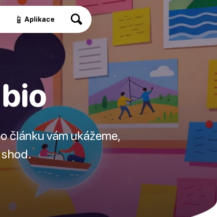
📱
a
Aplikace
 bio
omto článku vám ukážeme,
e shod.