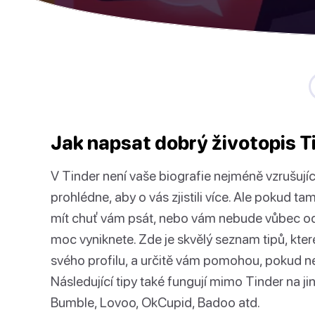
Jak napsat dobrý životopis T
V Tinder není vaše biografie nejméně vzrušující
prohlédne, aby o vás zjistili více. Ale pokud t
mít chuť vám psát, nebo vám nebude vůbec od
moc vyniknete. Zde je skvělý seznam tipů, které
svého profilu, a určitě vám pomohou, pokud nev
Následující tipy také fungují mimo Tinder na j
Bumble, Lovoo, OkCupid, Badoo atd.