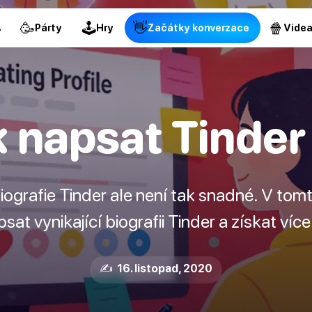
🥳
🕹
👋
🍿
s
Párty
Hry
Začátky konverzace
Vide
 napsat Tinder
 biografie Tinder ale není tak snadné. V t
psat vynikající biografii Tinder a získat víc
✍️ 16. listopad, 2020