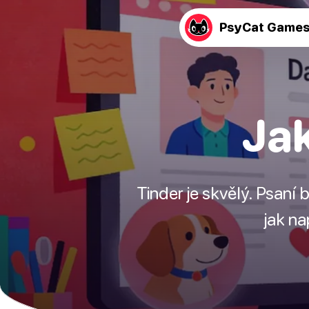
PsyCat Game
Jak
Tinder je skvělý. Psaní
jak na