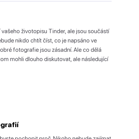
 vašeho životopisu Tinder, ale jsou součástí
bude nikdo chtít číst, co je napsáno ve
obré fotografie jsou zásadní. Ale co dělá
 mohli dlouho diskutovat, ale následující
grafií
li byste pochopit proč. Nikoho nebude zajímat