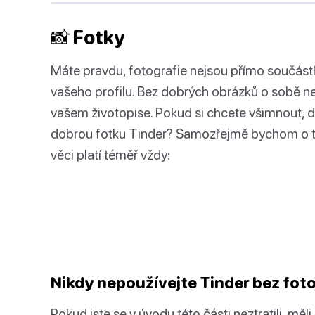
📸 Fotky
Máte pravdu, fotografie nejsou přímo součástí
vašeho profilu. Bez dobrých obrázků o sobě ne
vašem životopise. Pokud si chcete všimnout, d
dobrou fotku Tinder? Samozřejmě bychom o tom
věci platí téměř vždy:
Nikdy nepoužívejte Tinder bez foto
Pokud jste se v úvodu této části neztratili, mě