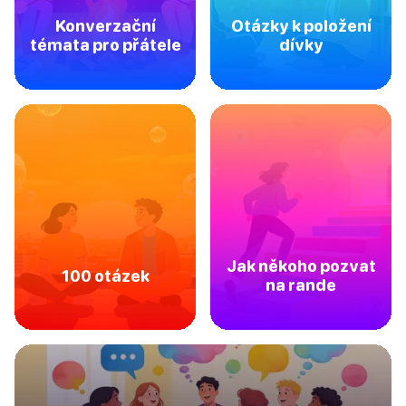
Konverzační
Otázky k položení
témata pro přátele
dívky
Jak někoho pozvat
100 otázek
na rande