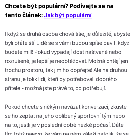
Chcete být populární? Podívejte se na
tento článek:
Jak být populární
I když se druhá osoba chová tiše, je důležité, abyste
byli přátelští. Lidé se s vámi budou spíše bavit, když
budete milí! Pokud vypadají dost naštvaně nebo
rozrušeně, je lepší je neobtěžovat. Možná chtějí jen
trochu prostoru, tak jim ho dopřejte! Ale na druhou
stranu je tolik lidí, kteří by potřebovali dobrého
přítele - možná jste právě to, co potřebují.
Pokud chcete s někým navázat konverzaci, zkuste
se ho zeptat na jeho oblíbený sportovní tým nebo
na to, jestli je v poslední době hezké počasí. Dáte
tím totiž najevo, že vám na něm záleží natolik, že se