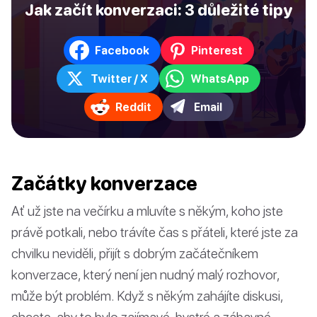
Jak začít konverzaci: 3 důležité tipy
Facebook
Pinterest
Twitter / X
WhatsApp
Reddit
Email
Začátky konverzace
Ať už jste na večírku a mluvíte s někým, koho jste
právě potkali, nebo trávíte čas s přáteli, které jste za
chvilku neviděli, přijít s dobrým začátečníkem
konverzace, který není jen nudný malý rozhovor,
může být problém. Když s někým zahájíte diskusi,
chcete, aby to bylo zajímavé, bystré a zábavné.