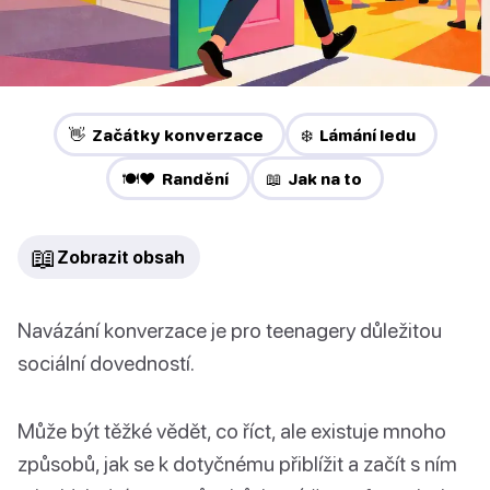
👋 Začátky konverzace
❄️ Lámání ledu
🍽️❤️ Randění
📖 Jak na to
📖
Zobrazit obsah
Navázání konverzace je pro teenagery důležitou
sociální dovedností.
Může být těžké vědět, co říct, ale existuje mnoho
způsobů, jak se k dotyčnému přiblížit a začít s ním