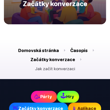
Začátky konverzace
Domovská stránka
Časopis
Začátky konverzace
Jak začít konverzaci
🕹
🥳
Párty
Hry
👋
📱
Začátky konverzace
Aplikace