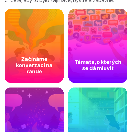
Začínáme
Témata, o kterých
konverzaci na
se dá mluvit
rande