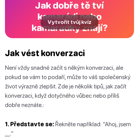
Jak dobře tě tví
kamarádi nebo
Vytvořit tvůj kvíz
kamarádky znají?
Jak vést konverzaci
Není vždy snadné začít s někým konverzaci, ale
pokud se vám to podaří, může to váš společenský
život výrazně zlepšit. Zde je několik tipů, jak začít
konverzaci, když dotyčného vůbec nebo příliš
dobře neznáte.:
1. Představte se:
Řekněte například: “Ahoj, jsem
__.”