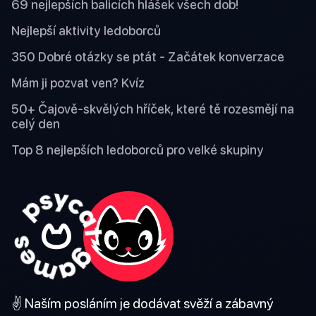
69 nejlepších balicích hlášek všech dob!
Nejlepší aktivity ledoborců
350 Dobré otázky se ptát - Začátek konverzace
Mám ji pozvat ven? Kvíz
50+ Čajově-skvělých hříček, které tě rozesmějí na
celý den
Top 8 nejlepších ledoborců pro velké skupiny
✌️ Naším posláním je dodávat svěží a zábavný