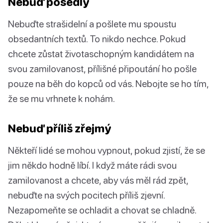
Nebuď posedlý
Nebuďte strašidelní a pošlete mu spoustu
obsedantních textů. To nikdo nechce. Pokud
chcete zůstat životaschopným kandidátem na
svou zamilovanost, přílišné připoutání ho pošle
pouze na běh do kopců od vás. Nebojte se ho tím,
že se mu vrhnete k nohám.
Nebuď příliš zřejmý
Někteří lidé se mohou vypnout, pokud zjistí, že se
jim někdo hodně líbí. I když máte rádi svou
zamilovanost a chcete, aby vás měl rád zpět,
nebuďte na svých pocitech příliš zjevní.
Nezapomeňte se ochladit a chovat se chladně.