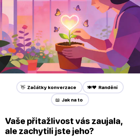
👋 Začátky konverzace
🍽️❤️ Randění
📖 Jak na to
Vaše přitažlivost vás zaujala,
ale zachytili jste jeho?