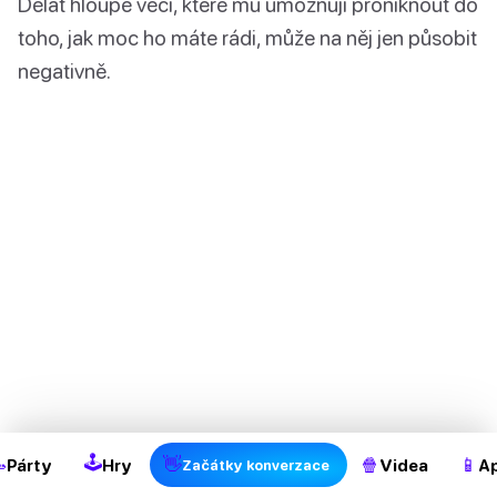
Dělat hloupé věci, které mu umožňují proniknout do
toho, jak moc ho máte rádi, může na něj jen působit
negativně.
🕹

👋
🍿
📱
Párty
Hry
Videa
Ap
Začátky konverzace