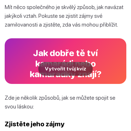
Mít něco společného je skvělý způsob, jak navázat
jakýkoli vztah. Pokuste se zjistit zájmy své
zamilovanosti a zjistěte, zda vás mohou přiblížit.
Jak dobře tě tví
kamarádi nebo
Vytvořit tvůj kvíz
kamarádky znají?
Zde je několik způsobů, jak se můžete spojit se
svou láskou:
Zjistěte jeho zájmy