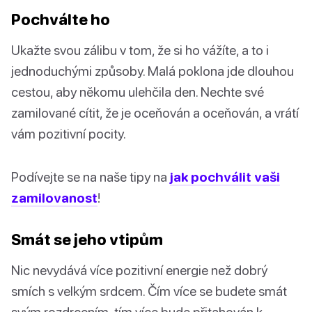
Pochválte ho
Ukažte svou zálibu v tom, že si ho vážíte, a to i
jednoduchými způsoby. Malá poklona jde dlouhou
cestou, aby někomu ulehčila den. Nechte své
zamilované cítit, že je oceňován a oceňován, a vrátí
vám pozitivní pocity.
Podívejte se na naše tipy na
jak pochválit vaši
zamilovanost
!
Smát se jeho vtipům
Nic nevydává více pozitivní energie než dobrý
smích s velkým srdcem. Čím více se budete smát
svým rozdrcením, tím více bude přitahován k