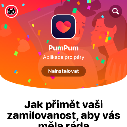
PumPum
Aplikace pro páry
Nainstalovat
Jak přimět vaši
zamilovanost, aby vás
měla ráda