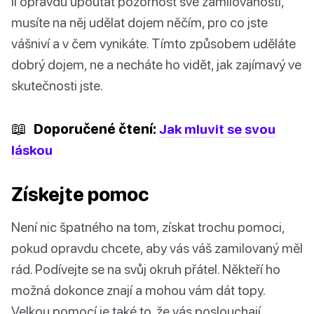
li opravdu upoutat pozornost své zamilovanosti,
musíte na něj udělat dojem něčím, pro co jste
vášniví a v čem vynikáte. Tímto způsobem uděláte
dobrý dojem, ne a necháte ho vidět, jak zajímavý ve
skutečnosti jste.
📖
Doporučené čtení:
Jak mluvit se svou
láskou
Získejte pomoc
Není nic špatného na tom, získat trochu pomoci,
pokud opravdu chcete, aby vás váš zamilovaný měl
rád. Podívejte se na svůj okruh přátel. Někteří ho
možná dokonce znají a mohou vám dát topy.
Velkou pomocí je také to, že vás poslouchají