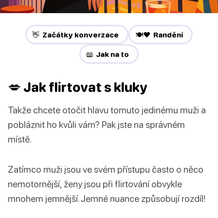
👋 Začátky konverzace
🍽️❤️ Randění
📖 Jak na to
💋 Jak flirtovat s kluky
Takže chcete otočit hlavu tomuto jedinému muži a
pobláznit ho kvůli vám? Pak jste na správném
místě.
Zatímco muži jsou ve svém přístupu často o něco
nemotornější, ženy jsou při flirtování obvykle
mnohem jemnější. Jemné nuance způsobují rozdíl!