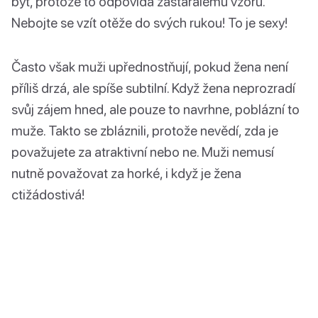
být, protože to odpovídá zastaralému vzoru.
Nebojte se vzít otěže do svých rukou! To je sexy!
Často však muži upřednostňují, pokud žena není
příliš drzá, ale spíše subtilní. Když žena neprozradí
svůj zájem hned, ale pouze to navrhne, poblázní to
muže. Takto se zbláznili, protože nevědí, zda je
považujete za atraktivní nebo ne. Muži nemusí
nutně považovat za horké, i když je žena
ctižádostivá!