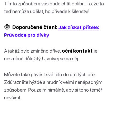
Tímto způsobem vás bude chtít políbit. To, že to
teď nemůže udělat, ho přivede k šílenství!
🤓
Doporučené čtení:
Jak získat přítele:
Průvodce pro dívky
A jak již bylo zmíněno dříve,
oční kontakt
je
nesmírně důležitý. Usmívej se na něj.
Můžete také přivést své tělo do určitých póz.
Zdůrazněte hýždě a hrudník velmi nenápadným
způsobem. Pouze minimálně, aby si toho téměř
nevšiml.