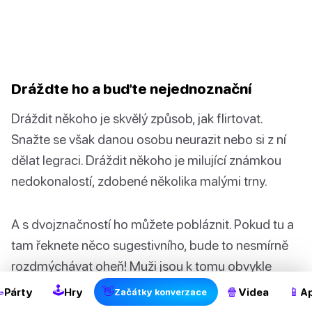
Dráždte ho a buďte nejednoznační
Dráždit někoho je skvělý způsob, jak flirtovat.
Snažte se však danou osobu neurazit nebo si z ní
dělat legraci. Dráždit někoho je milující známkou
nedokonalostí, zdobené několika malými trny.
A s dvojznačností ho můžete pobláznit. Pokud tu a
tam řeknete něco sugestivního, bude to nesmírně
rozdmýchávat oheň! Muži jsou k tomu obvykle
nesmírně vnímaví.
🕹

👋
🍿
📱
Párty
Hry
Videa
Ap
Začátky konverzace