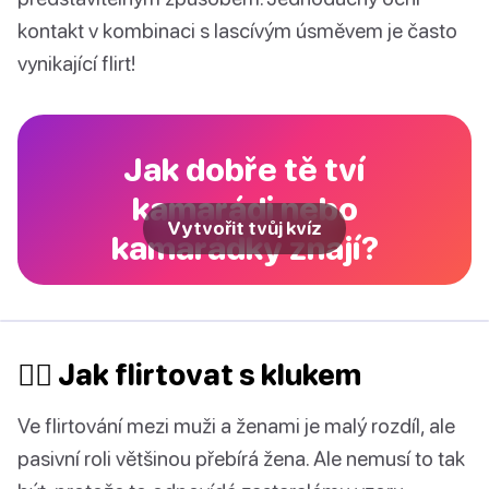
kontakt v kombinaci s lascívým úsměvem je často
vynikající flirt!
Jak dobře tě tví
kamarádi nebo
Vytvořit tvůj kvíz
kamarádky znají?
🙋‍♂️‍ Jak flirtovat s klukem
Ve flirtování mezi muži a ženami je malý rozdíl, ale
pasivní roli většinou přebírá žena. Ale nemusí to tak