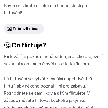
Bavte se s tímto článkem a hodně štěstí při
flirtování!
📖
Zobrazit obsah
🤔 Co flirtuje?
Flirtování je pokus o nenápadné, erotické projevení
sexuálního zájmu o člověka. Je to takřka hra.
Při flirtování se vytváří sexuální napětí. Někteří
flirtují, aby někoho poznali, jiní pro zábavu.
Rozhodněte se sami, kdy a s kým flirtujete. V
zásadě můžete flirtovat kdekoli a jakýmkoli
představitelným způsobem. Jednoduchý oční