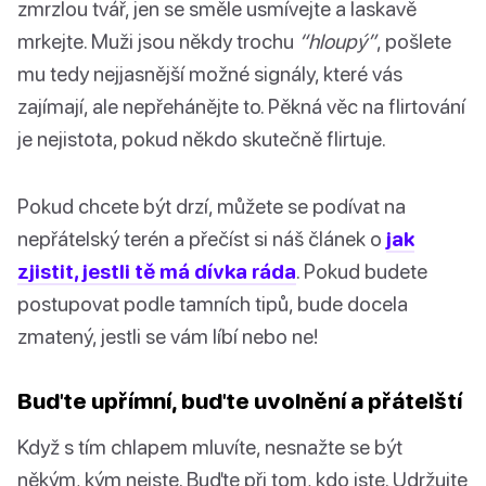
zmrzlou tvář, jen se směle usmívejte a laskavě
mrkejte. Muži jsou někdy trochu
“hloupý”
, pošlete
mu tedy nejjasnější možné signály, které vás
zajímají, ale nepřehánějte to. Pěkná věc na flirtování
je nejistota, pokud někdo skutečně flirtuje.
Pokud chcete být drzí, můžete se podívat na
nepřátelský terén a přečíst si náš článek o
jak
zjistit, jestli tě má dívka ráda
. Pokud budete
postupovat podle tamních tipů, bude docela
zmatený, jestli se vám líbí nebo ne!
Buďte upřímní, buďte uvolnění a přátelští
Když s tím chlapem mluvíte, nesnažte se být
někým, kým nejste. Buďte při tom, kdo jste. Udržujte