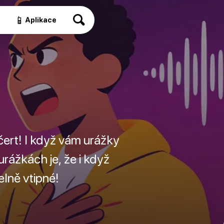
📱
a
Aplikace
ert! I když vám urážky
rážkách je, že i když
lně vtipné!