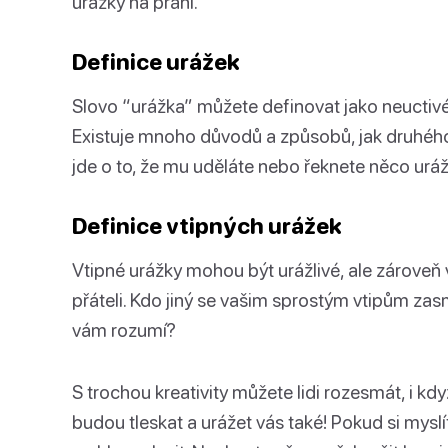
urážky na přání.
Definice urážek
Slovo “urážka” můžete definovat jako neuctiv
Existuje mnoho důvodů a způsobů, jak druhého
jde o to, že mu uděláte nebo řeknete něco uráž
Definice vtipných urážek
Vtipné urážky mohou být urážlivé, ale zároveň v
přáteli. Kdo jiný se vašim sprostým vtipům zasmě
vám rozumí?
S trochou kreativity můžete lidi rozesmát, i kdy
budou tleskat a urážet vás také! Pokud si myslít