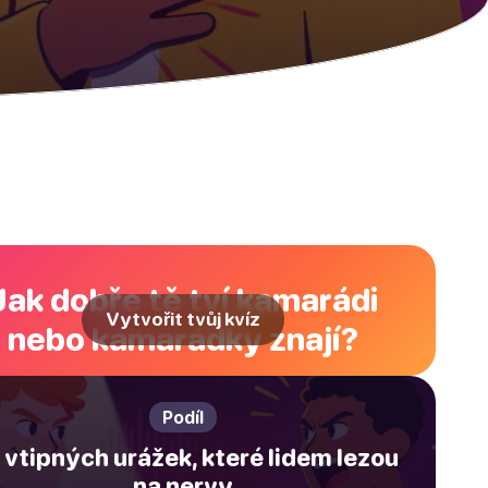
Jak dobře tě tví kamarádi
Vytvořit tvůj kvíz
nebo kamarádky znají?
Podíl
 vtipných urážek, které lidem lezou
na nervy