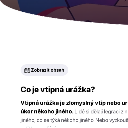
📖
Zobrazit obsah
Co je vtipná urážka?
Vtipná urážka je zlomyslný vtip nebo u
úkor někoho jiného.
Lidé si dělají legraci 
jiného, co se týká někoho jiného. Nebo vyzkou