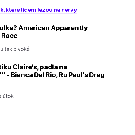
, které lidem lezou na nervy
, holka? American Apparently
g Race
ou tak divoké!
iku Claire’s, padla na
’” - Bianca Del Rio, Ru Paul’s Drag
 útok!