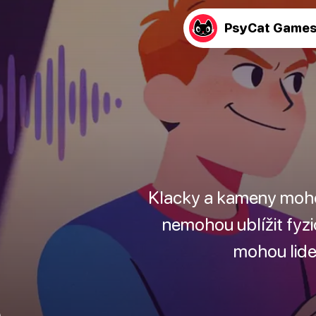
PsyCat Game
Klacky a kameny mohou
nemohou ublížit fyzi
mohou lide