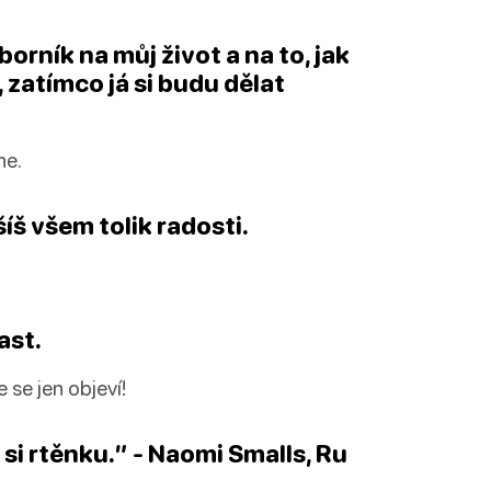
borník na můj život a na to, jak
 zatímco já si budu dělat
ne.
íš všem tolik radosti.
ast.
 se jen objeví!
j si rtěnku.” - Naomi Smalls, Ru