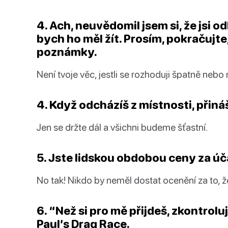
4. Ach, neuvědomil jsem si, že jsi od
bych ho měl žít. Prosím, pokračujte,
poznámky.
Není tvoje věc, jestli se rozhoduji špatně nebo 
4. Když odcházíš z místnosti, přináš
Jen se držte dál a všichni budeme šťastní.
5. Jste lidskou obdobou ceny za úč
No tak! Nikdo by neměl dostat ocenění za to, že
6. “Než si pro mě přijdeš, zkontrolu
Paul’s Drag Race.