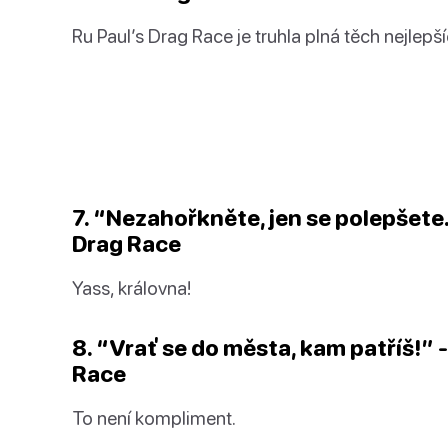
Ru Paul’s Drag Race je truhla plná těch nejlepš
7. “Nezahořkněte, jen se polepšete.
Drag Race
Yass, královna!
8. “Vrať se do města, kam patříš!” -
Race
To není kompliment.