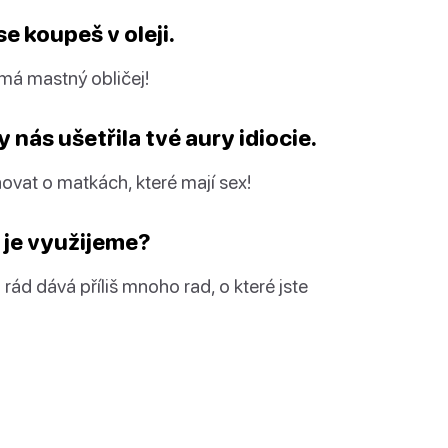
se koupeš v oleji.
 má mastný obličej!
 nás ušetřila tvé aury idiocie.
ňovat o matkách, které mají sex!
ě je využijeme?
 rád dává příliš mnoho rad, o které jste