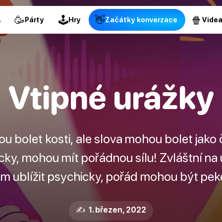
🥳
🕹
👋
🍿
s
Párty
Hry
Začátky konverzace
Vide
Vtipné urážky
 bolet kosti, ale slova mohou bolet jako č
cky, mohou mít pořádnou sílu! Zvláštní na u
m ublížit psychicky, pořád mohou být peke
✍️ 1. březen, 2022