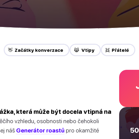
👋 Začátky konverzace
😹 Vtipy
👯 Přátelé
rážka, která může být docela vtipná na
z něčího vzhledu, osobnosti nebo čehokoli
50
šej náš
Generátor roastů
pro okamžité