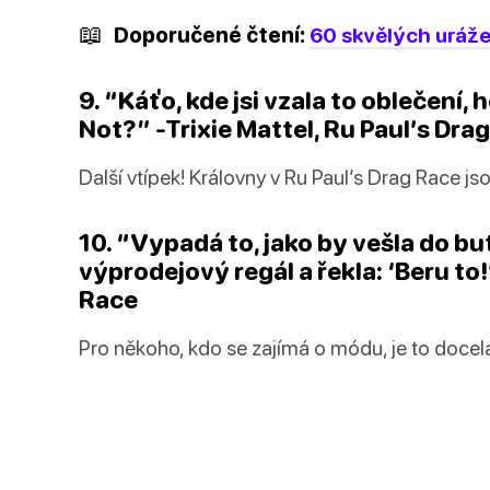
📖
Doporučené čtení:
60 skvělých urážek
9. “Káťo, kde jsi vzala to oblečení
Not?” -Trixie Mattel, Ru Paul’s Dra
Další vtípek! Královny v Ru Paul’s Drag Race js
10. “Vypadá to, jako by vešla do but
výprodejový regál a řekla: ‘Beru to!
Race
Pro někoho, kdo se zajímá o módu, je to docela