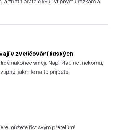
i a ztratit přátele kvůli vtipným urážkám a
vají v zveličování lidských
m lidé nakonec smějí. Například říct někomu,
vtipné, jakmile na to přijdete!
které můžete říct svým přátelům!