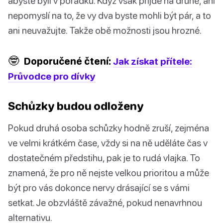
abyste byli v pořádku. Když však přijde na druhé, ani
nepomyslí na to, že vy dva byste mohli být pár, a to
ani neuvažujte. Takže obě možnosti jsou hrozné.
🤓
Doporučené čtení:
Jak získat přítele:
Průvodce pro dívky
Schůzky budou odloženy
Pokud druhá osoba schůzky hodně zruší, zejména
ve velmi krátkém čase, vždy si na ně uděláte čas v
dostatečném předstihu, pak je to rudá vlajka. To
znamená, že pro ně nejste velkou prioritou a může
být pro vás dokonce nervy drásající se s vámi
setkat. Je obzvláště závažné, pokud nenavrhnou
alternativu.