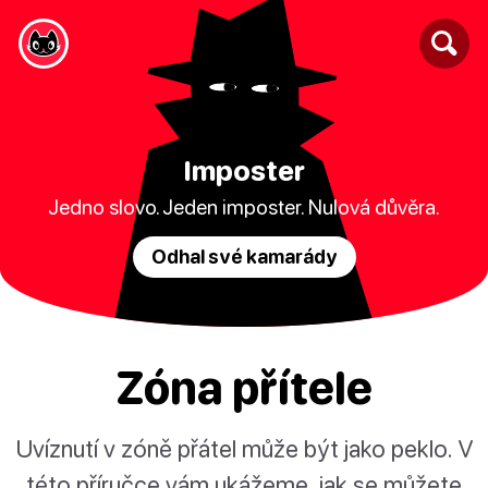
Imposter
Jedno slovo. Jeden imposter. Nulová důvěra.
Odhal své kamarády
Zóna přítele
Uvíznutí v zóně přátel může být jako peklo. V
této příručce vám ukážeme, jak se můžete