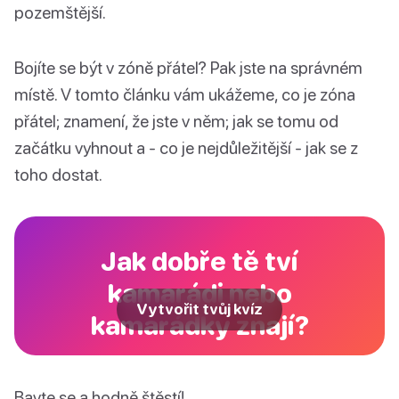
pozemštější.
Bojíte se být v zóně přátel? Pak jste na správném
místě. V tomto článku vám ukážeme, co je zóna
přátel; znamení, že jste v něm; jak se tomu od
začátku vyhnout a - co je nejdůležitější - jak se z
toho dostat.
Jak dobře tě tví
kamarádi nebo
Vytvořit tvůj kvíz
kamarádky znají?
Bavte se a hodně štěstí!