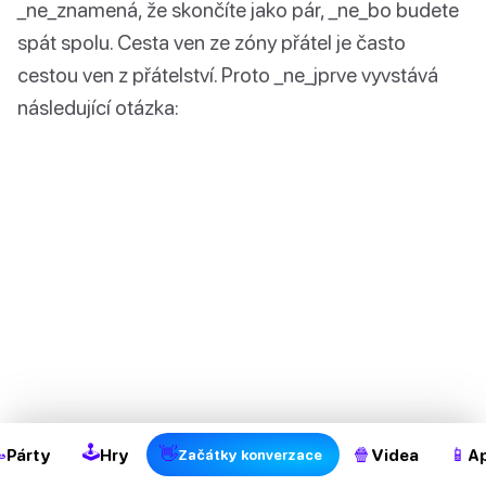
_ne_znamená, že skončíte jako pár, _ne_bo budete
spát spolu. Cesta ven ze zóny přátel je často
cestou ven z přátelství. Proto _ne_jprve vyvstává
následující otázka:
2
🕹

👋
🍿
📱
Párty
Hry
Videa
Ap
Začátky konverzace