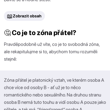
📖
Zobrazit obsah
🤔 Co je to zóna přátel?
Pravděpodobně už víte, co je to svobodná zóna,
ale rekapitulujme si to, abychom tomu rozuměli
stejně:
Zóna přátel je platonický vztah, ve kterém osoba A
chce více od osoby B - ať už je to něco
romantického nebo sexuálního. Na druhou stranu
osoba B nemá tuto touhu a vidí osobu A pouze jako
přítele, a tak má
“friendzoned”
osoba A.