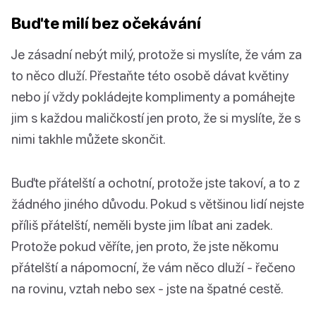
Buďte milí bez očekávání
Je zásadní nebýt milý, protože si myslíte, že vám za
to něco dluží. Přestaňte této osobě dávat květiny
nebo jí vždy pokládejte komplimenty a pomáhejte
jim s každou maličkostí jen proto, že si myslíte, že s
nimi takhle můžete skončit.
Buďte přátelští a ochotní, protože jste takoví, a to z
žádného jiného důvodu. Pokud s většinou lidí nejste
příliš přátelští, neměli byste jim líbat ani zadek.
Protože pokud věříte, jen proto, že jste někomu
přátelští a nápomocní, že vám něco dluží - řečeno
na rovinu, vztah nebo sex - jste na špatné cestě.