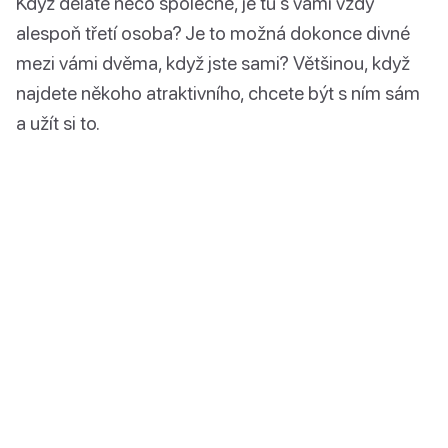
Když děláte něco společně, je tu s vámi vždy
alespoň třetí osoba? Je to možná dokonce divné
mezi vámi dvěma, když jste sami? Většinou, když
najdete někoho atraktivního, chcete být s ním sám
a užít si to.