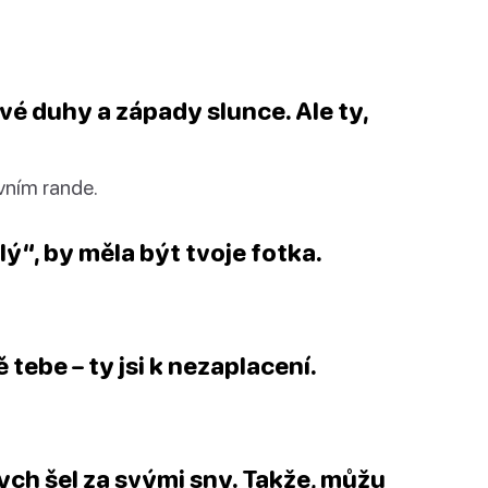
své duhy a západy slunce. Ale ty,
rvním rande.
ý“, by měla být tvoje fotka.
tebe – ty jsi k nezaplacení.
ych šel za svými sny. Takže, můžu