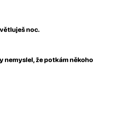
větluješ noc.
kdy nemyslel, že potkám někoho