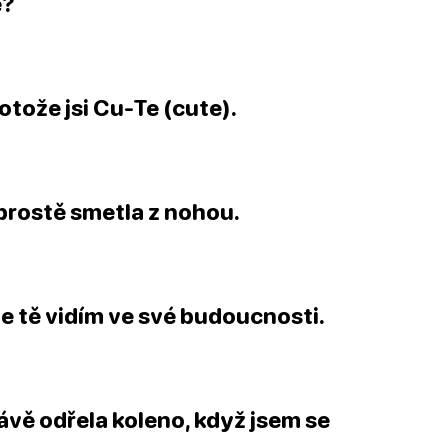
e?
otože jsi Cu-Te (cute).
 prostě smetla z nohou.
e tě vidím ve své budoucnosti.
ávě odřela koleno, když jsem se