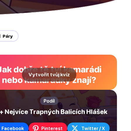
‍🔥 Páry
Jak dobře tě tví kamarádi
Vytvořit tvůj kvíz
nebo kamarádky znají?
Podíl
+ Nejvíce Trapných Balicích Hlášek
Facebook
Pinterest
Twitter / X