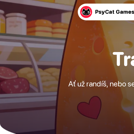
PsyCat Game
Tr
Ať už randíš, nebo s