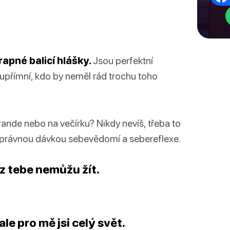
apné balicí hlášky.
Jsou perfektní
 upřímní, kdo by neměl rád trochu toho
rande nebo na večírku? Nikdy nevíš, třeba to
 správnou dávkou sebevědomí a sebereflexe.
ez tebe nemůžu žít.
ale pro mě jsi celý svět.