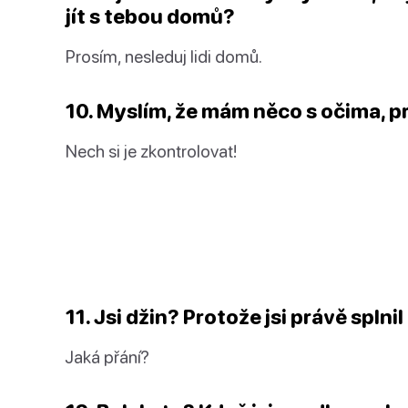
jít s tebou domů?
Prosím, nesleduj lidi domů.
10. Myslím, že mám něco s očima, p
Nech si je zkontrolovat!
11. Jsi džin? Protože jsi právě spln
Jaká přání?