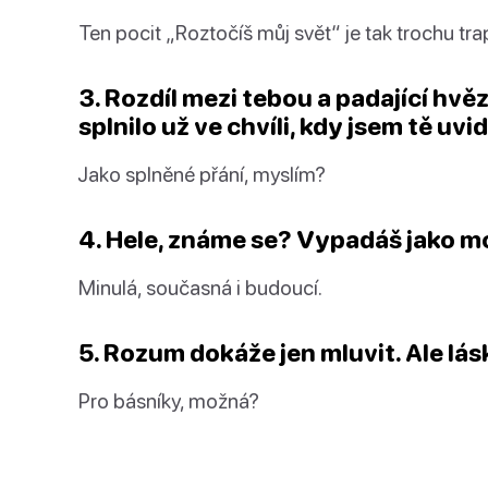
Ten pocit „Roztočíš můj svět“ je tak trochu tra
3. Rozdíl mezi tebou a padající hvěz
splnilo už ve chvíli, kdy jsem tě uvid
Jako splněné přání, myslím?
4. Hele, známe se? Vypadáš jako mo
Minulá, současná i budoucí.
5. Rozum dokáže jen mluvit. Ale lásk
Pro básníky, možná?