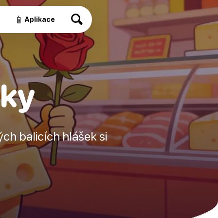
📱
a
Aplikace
šky
ch balicích hlášek si