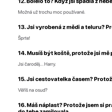
12. Bolelo to? Když jsi spadla z neb
Možná už trochu moc používané.
13. Jsi vyrobená z mědi a teluru? Pr
Šprte!
14. Musíš být koště, protože jsi mě
Jsi čaroděj… Harry.
15. Jsi cestovatelka časem? Protož
Věříš na osud?
16. Máš náplast? Protože jsem si pr
do tebe zamilovala.