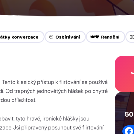
čátky konverzace
😏 Osbírávání
🍽️❤️ Randění
❤️
!
Tento klasický přístup k flirtování se používá
idí. Od trapných jednovětých hlášek po chytré
dou příležitost.
50
avit, tyto hravé, ironické hlášky jsou
zace. Jsi připravený posunout své flirtování