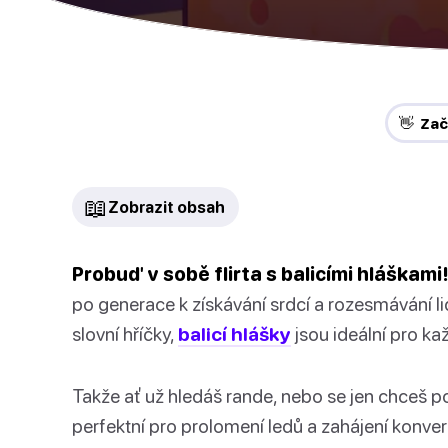
👋 Za
📖
Zobrazit obsah
Probuď v sobě flirta s balicími hláškami
po generace k získávání srdcí a rozesmávání l
slovní hříčky,
balicí hlášky
jsou ideální pro kaž
Takže ať už hledáš rande, nebo se jen chceš pob
perfektní pro prolomení ledů a zahájení konver