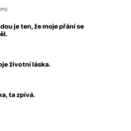
pný.
dou je ten, že moje přání se
ěl.
je životní láska.
a, ta zpívá.