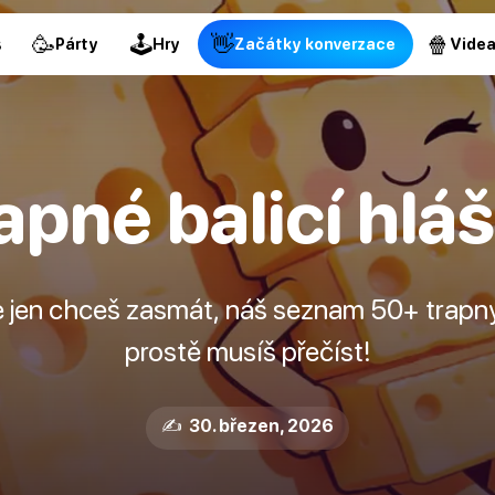
🥳
🕹
👋
🍿
s
Párty
Hry
Začátky konverzace
Vide
apné balicí hlá
e jen chceš zasmát, náš seznam 50+ trapný
prostě musíš přečíst!
✍️ 30. březen, 2026