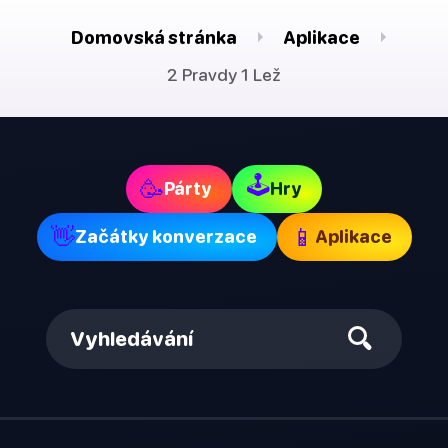
Domovská stránka
Aplikace
2 Pravdy 1 Lež
🕹
🥳
Párty
Hry
👋
📱
Začátky konverzace
Aplikace
Vyhledávání