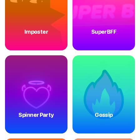
Imposter
SuperBFF
Spinner Party
Gossip