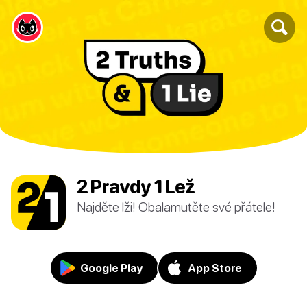
2 Pravdy 1 Lež
Najděte lži! Obalamutěte své přátele!
Google Play
App Store