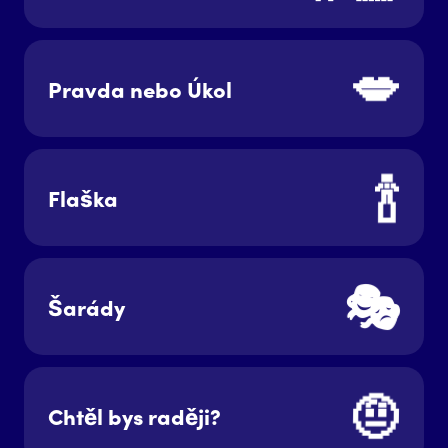
💋
Pravda nebo Úkol
🍾
Flaška
🎭
Šarády
🤨
Chtěl bys raději?