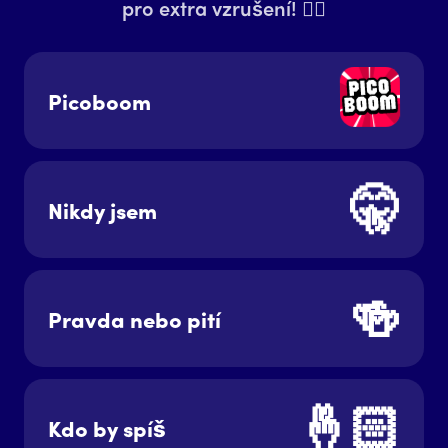
pro extra vzrušení! 👇🏻
Picoboom
🤫
Nikdy jsem
🍻
Pravda nebo pití
🤞🏻
Kdo by spíš