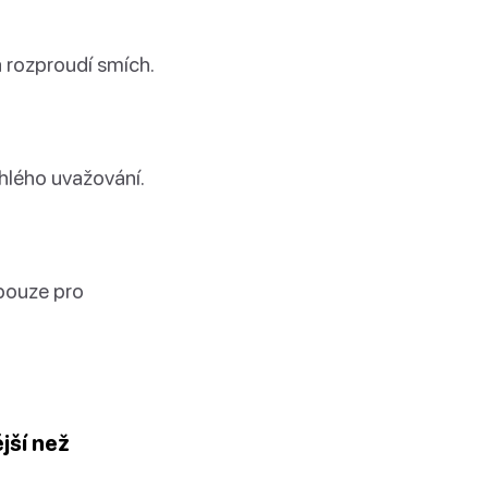
a rozproudí smích.
chlého uvažování.
 pouze pro
jší než