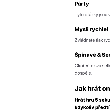
Párty
Tyto otázky jsou 
Mysli rychle!
Zvládnete tlak ry
Špinavé & Se
Okořeňte svá setk
dospělé.
Jak hrát on
Hrát hru 5 seku
kdykoliv předt