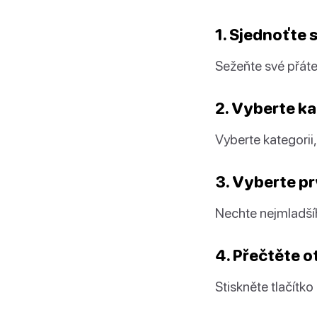
1. Sjednoťte
Sežeňte své přátel
2. Vyberte ka
Vyberte kategorii
3. Vyberte p
Nechte nejmladšího
4. Přečtěte o
Stiskněte tlačítko