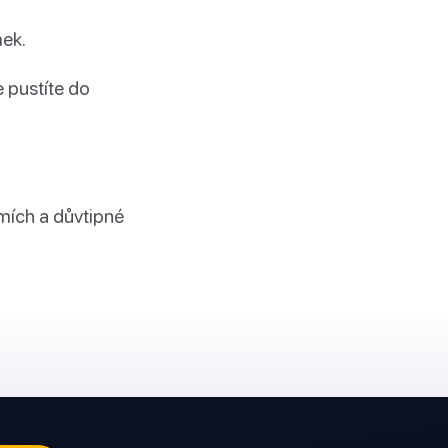
mek.
 pustíte do
smích a důvtipné