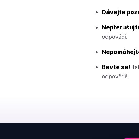
Dávejte pozo
Nepřerušujt
odpovědi.
Nepomáhejt
Bavte se!
Tat
odpovědi!