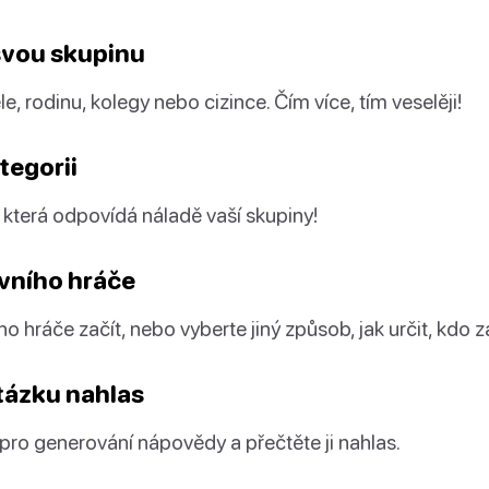
 svou skupinu
e, rodinu, kolegy nebo cizince. Čím více, tím veselěji!
tegorii
, která odpovídá náladě vaší skupiny!
rvního hráče
 hráče začít, nebo vyberte jiný způsob, jak určit, kdo z
tázku nahlas
 pro generování nápovědy a přečtěte ji nahlas.