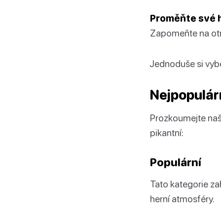
Proměňte své he
Zapomeňte na otr
Jednoduše si vybe
Nejpopulár
Prozkoumejte naši
pikantní:
Populární
Tato kategorie za
herní atmosféry.