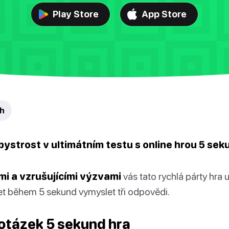
Play Store
App Store
ah
ystrost v ultimátním testu s online hrou 5 sek
i a vzrušujícími výzvami
vás tato rychlá párty hra u
t během 5 sekund vymyslet tři odpovědi.
otázek 5 sekund hra