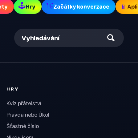
🕹
👋
📱
rty
Hry
Začátky konverzace
Apl
Vyhledávání
HRY
Kvíz přátelství
Pravda nebo Úkol
Šťastné číslo
Nikdy jsem