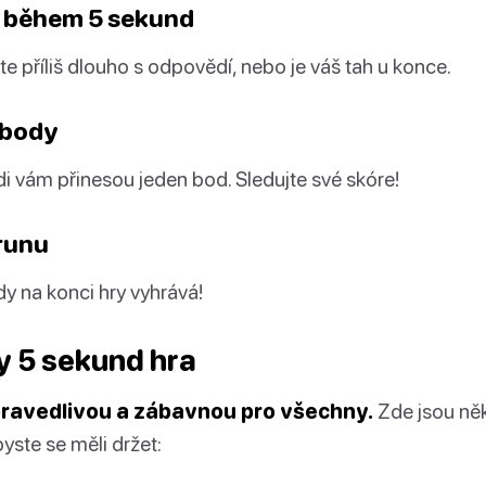
 během 5 sekund
e příliš dlouho s odpovědí, nebo je váš tah u konce.
 body
 vám přinesou jeden bod. Sledujte své skóre!
orunu
dy na konci hry vyhrává!
y 5 sekund hra
pravedlivou a zábavnou pro všechny.
Zde jsou něk
byste se měli držet: