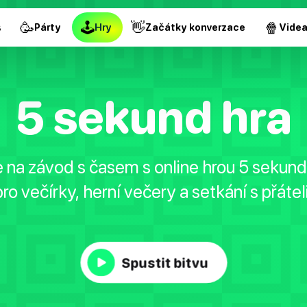
🥳
🕹
👋
🍿
s
Párty
Hry
Začátky konverzace
Vide
5 sekund hra
e na závod s časem s online hrou 5 sekund 
pro večírky, herní večery a setkání s přáteli
Spustit bitvu