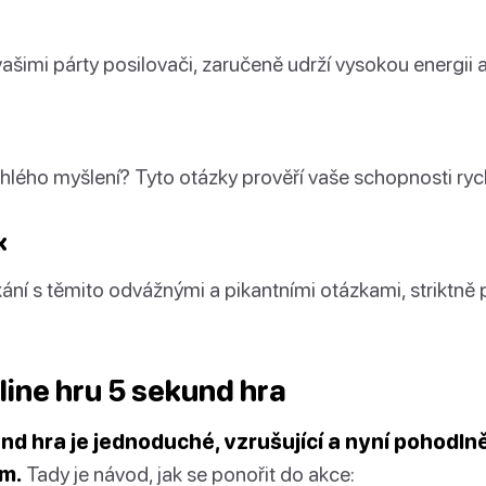
vašimi párty posilovači, zaručeně udrží vysokou energii 
chlého myšlení? Tyto otázky prověří vaše schopnosti ry
x
ání s těmito odvážnými a pikantními otázkami, striktně
line hru 5 sekund hra
nd hra je jednoduché, vzrušující a nyní pohodlně
ím.
Tady je návod, jak se ponořit do akce: