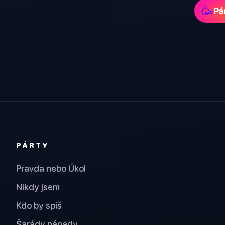
🥳
Pá
PÁRTY
Pravda nebo Úkol
Nikdy jsem
Kdo by spíš
Šarády nápady