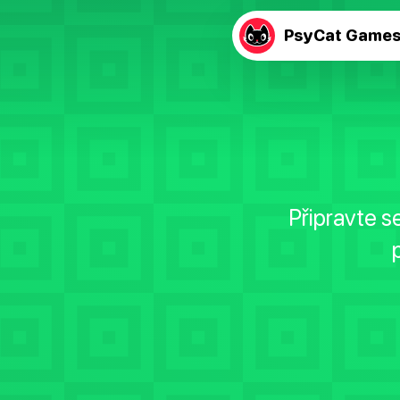
PsyCat Game
Připravte s