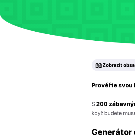
📖
Zobrazit obs
Prověřte svou b
S
200 zábavným
když budete muse
Generátor 