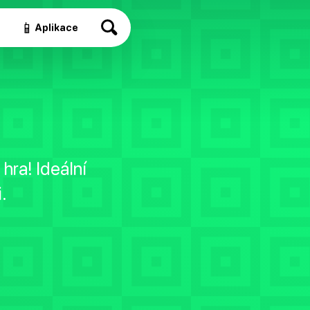
📱
a
Aplikace
hra! Ideální
.