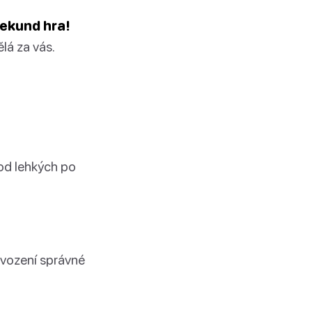
sekund hra!
lá za vás.
 od lehkých po
avození správné