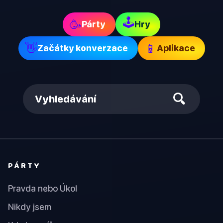
🕹
🥳
Párty
Hry
👋
📱
Začátky konverzace
Aplikace
Vyhledávání
PÁRTY
Pravda nebo Úkol
Nikdy jsem