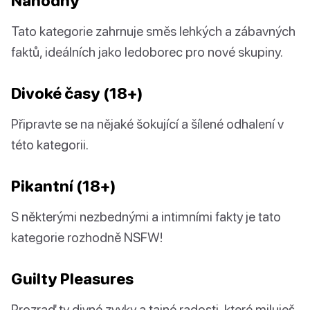
Náhodný
Tato kategorie zahrnuje směs lehkých a zábavných
faktů, ideálních jako ledoborec pro nové skupiny.
Divoké časy (18+)
Připravte se na nějaké šokující a šílené odhalení v
této kategorii.
Pikantní (18+)
S některými nezbednými a intimními fakty je tato
kategorie rozhodně NSFW!
Guilty Pleasures
Prozraď ty divné zvyky a tajné radosti, které miluješ,