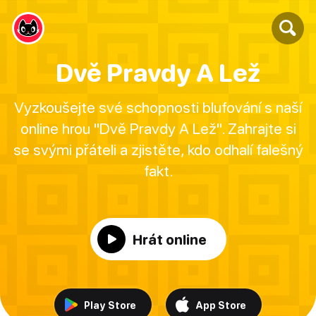
Dvě Pravdy A Lež
Vyzkoušejte své schopnosti blufování s naší
online hrou "Dvě Pravdy A Lež". Zahrajte si
se svými přáteli a zjistěte, kdo odhalí falešný
fakt.
Hrát online
Play Store
App Store